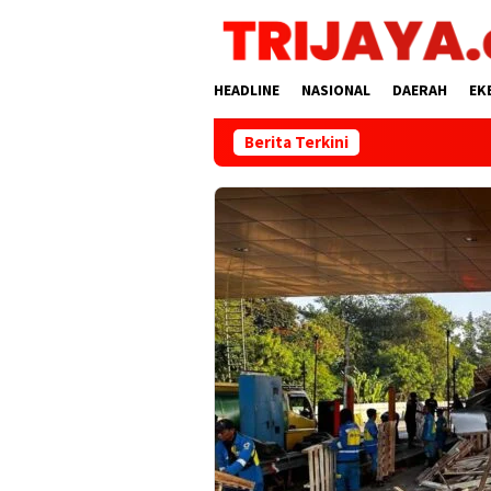
Loncat
ke
konten
HEADLINE
NASIONAL
DAERAH
EK
Berita Terkini