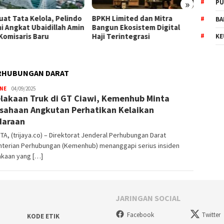
»
PU
uat Tata Kelola, Pelindo
BPKH Limited dan Mitra
WTP K
BA
i Angkat Ubaidillah Amin
Bangun Ekosistem Digital
Wujud
 Komisaris Baru
Haji Terintegrasi
Keperc
KE
ERHUBUNGAN DARAT
INE
Trijaya
04/09/2025
lakaan Truk di GT Ciawi, Kemenhub Minta
.co
sahaan Angkutan Perhatikan Kelaikan
daraan
A, (trijaya.co) – Direktorat Jenderal Perhubungan Darat
terian Perhubungan (Kemenhub) menanggapi serius insiden
akaan yang […]
JARINGAN SOCIAL
Facebook
Twitter
KODE ETIK