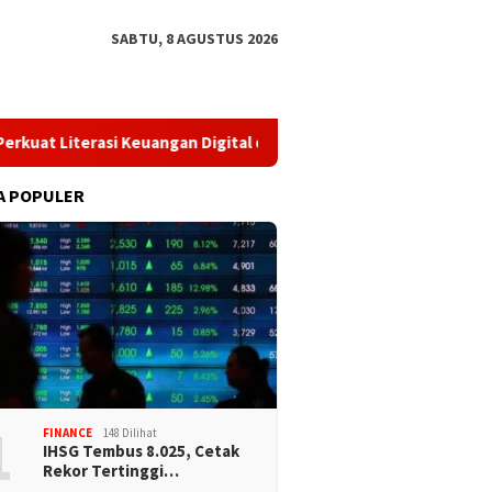
SABTU, 8 AGUSTUS 2026
 Literasi Keuangan Digital dan Bijak Memilih Pindar
​Perk
A POPULER
1
FINANCE
148 Dilihat
IHSG Tembus 8.025, Cetak
Rekor Tertinggi…