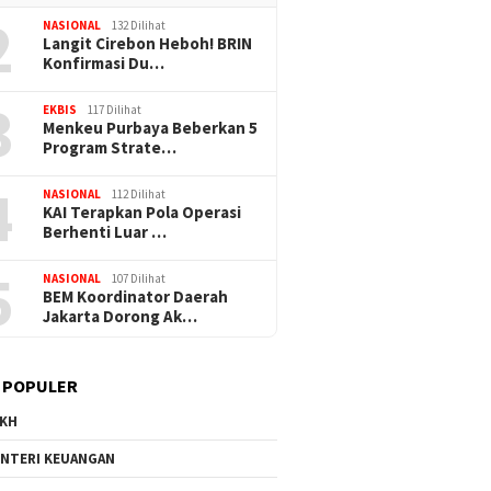
2
NASIONAL
132 Dilihat
Langit Cirebon Heboh! BRIN
Konfirmasi Du…
3
EKBIS
117 Dilihat
Menkeu Purbaya Beberkan 5
Program Strate…
4
NASIONAL
112 Dilihat
KAI Terapkan Pola Operasi
Berhenti Luar …
5
NASIONAL
107 Dilihat
BEM Koordinator Daerah
Jakarta Dorong Ak…
 POPULER
KH
NTERI KEUANGAN