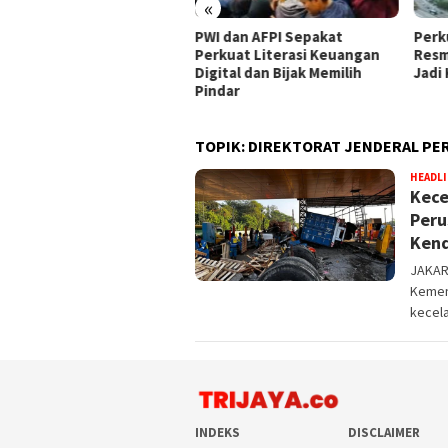
«
kung Penegakan Hukum
PWI dan AFPI Sepakat
​Perk
, PPLI Hadirkan Solusi
Perkuat Literasi Keuangan
Resm
bah Terintegrasi Hulu-
Digital dan Bijak Memilih
Jadi
r
Pindar
TOPIK:
DIREKTORAT JENDERAL P
HEADL
Kece
Peru
Ken
JAKART
Kemen
kecel
INDEKS
DISCLAIMER