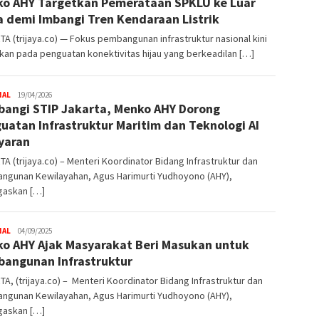
o AHY Targetkan Pemerataan SPKLU ke Luar
co
 demi Imbangi Tren Kendaraan Listrik
A (trijaya.co) — Fokus pembangunan infrastruktur nasional kini
kan pada penguatan konektivitas hijau yang berkeadilan […]
NAL
Trijaya
19/04/2026
angi STIP Jakarta, Menko AHY Dorong
.co
uatan Infrastruktur Maritim dan Teknologi AI
yaran
A (trijaya.co) – Menteri Koordinator Bidang Infrastruktur dan
ngunan Kewilayahan, Agus Harimurti Yudhoyono (AHY),
askan […]
NAL
Trijaya
04/09/2025
o AHY Ajak Masyarakat Beri Masukan untuk
.co
angunan Infrastruktur
A, (trijaya.co) – Menteri Koordinator Bidang Infrastruktur dan
ngunan Kewilayahan, Agus Harimurti Yudhoyono (AHY),
askan […]