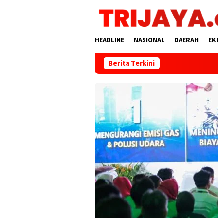
Loncat
ke
konten
HEADLINE
NASIONAL
DAERAH
EK
Berita Terkini