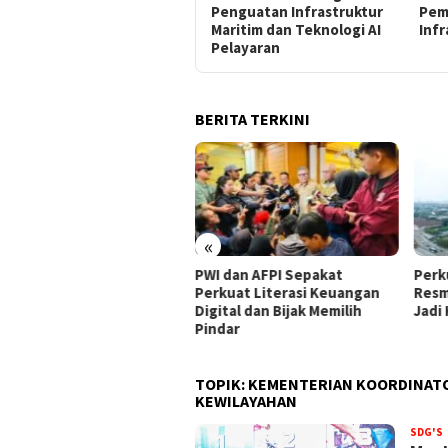
Penguatan Infrastruktur
Pem
Maritim dan Teknologi AI
Infr
Pelayaran
BERITA TERKINI
«
PWI dan AFPI Sepakat
​Perkuat Tata Kelola, Pelindo
B
Perkuat Literasi Keuangan
Resmi Angkat Ubaidillah Amin
B
Digital dan Bijak Memilih
Jadi Komisaris Baru
H
Pindar
TOPIK:
KEMENTERIAN KOORDINAT
KEWILAYAHAN
SDG'S
T