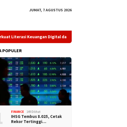
JUMAT, 7 AGUSTUS 2026
rasi Keuangan Digital dan Bijak Memilih Pindar
​Perkuat 
A POPULER
1
FINANCE
149 Dilihat
IHSG Tembus 8.025, Cetak
Rekor Tertinggi…