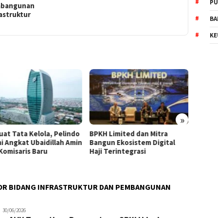
PU
bangunan
astruktur
BA
KE
»
PKH Limited dan Mitra
WTP Kedelapan Adalah
Du
angun Ekosistem Digital
Wujud Komitmen BPKH Jaga
KLH
aji Terintegrasi
Kepercayaan Publik
Lim
Hil
OR BIDANG INFRASTRUKTUR DAN PEMBANGUNAN
rijaya
30/06/2026