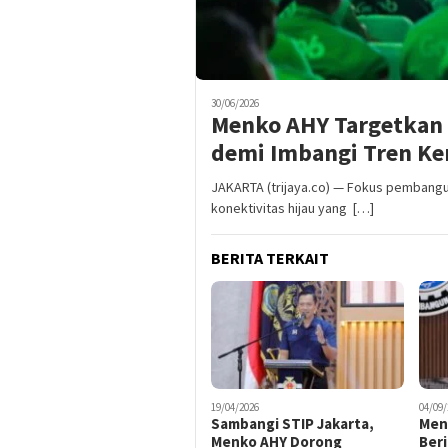
30/06/2026
Menko AHY Targetkan 
demi Imbangi Tren Ke
JAKARTA (trijaya.co) — Fokus pembangun
konektivitas hijau yang […]
BERITA TERKAIT
19/04/2026
04/09/
Sambangi STIP Jakarta,
Men
Menko AHY Dorong
Ber