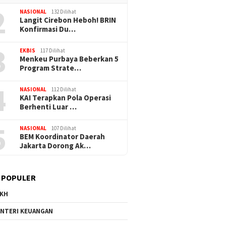
2
NASIONAL
132 Dilihat
Langit Cirebon Heboh! BRIN
Konfirmasi Du…
3
EKBIS
117 Dilihat
Menkeu Purbaya Beberkan 5
Program Strate…
4
NASIONAL
112 Dilihat
KAI Terapkan Pola Operasi
Berhenti Luar …
5
NASIONAL
107 Dilihat
BEM Koordinator Daerah
Jakarta Dorong Ak…
 POPULER
KH
NTERI KEUANGAN