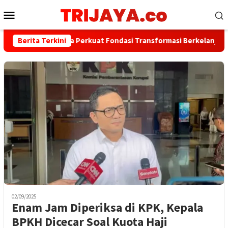
Loncat
Menu
ke
Mobile
konten
Bank Jakarta Perkuat Fondasi Transformasi Berkelanjutan me
Berita Terkini
02/09/2025
Enam Jam Diperiksa di KPK, Kepala
BPKH Dicecar Soal Kuota Haji