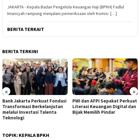
JAKARTA - Kepala Badan Pengelola Keuangan Haji (BPKH) Fadlul
Imansyah rampung menjalani pemeriksaan oleh Komisi […]
BERITA TERKAIT
BERITA TERKINI
«
»
Fondasi
PWI dan AFPI Sepakat Perkuat
​Perkuat Tata Kelola, P
jutan
Literasi Keuangan Digital dan
Resmi Angkat Ubaidill
ta
Bijak Memilih Pindar
Jadi Komisaris Baru
TOPIK:
KEPALA BPKH