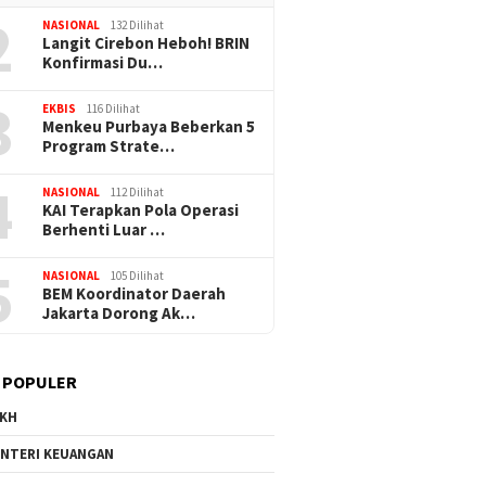
2
NASIONAL
132 Dilihat
Langit Cirebon Heboh! BRIN
Konfirmasi Du…
3
EKBIS
116 Dilihat
Menkeu Purbaya Beberkan 5
Program Strate…
4
NASIONAL
112 Dilihat
KAI Terapkan Pola Operasi
Berhenti Luar …
5
NASIONAL
105 Dilihat
BEM Koordinator Daerah
Jakarta Dorong Ak…
 POPULER
KH
NTERI KEUANGAN