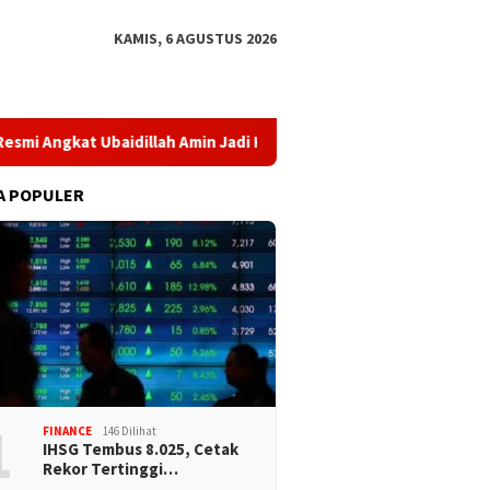
KAMIS, 6 AGUSTUS 2026
Angkat Ubaidillah Amin Jadi Komisaris Baru
BPKH Limited d
A POPULER
1
FINANCE
146 Dilihat
IHSG Tembus 8.025, Cetak
Rekor Tertinggi…