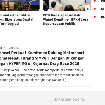
PU
»
KE
Kedelapan Adalah
Dukung Penegakan Hukum
Tersed
BA
d Komitmen BPKH Jaga
KLH, PPLI Hadirkan Solusi
Signat
rcayaan Publik
Limbah Terintegrasi Hulu-
Otent
Hilir
TIF
Trijaya
15/04/2026
omsel Perkuat Komitmen Dukung Motorsport
.co
onal Melalui Brand SIMPATI Dengan Dukungan
ngan HYPER 5G di Kejurnas Drag Race 2026
TA (trijaya.co) – Telkomsel terus memperkuat komitmennya
 mendukung perkembangan ekosistem motorsport nasional
n mengambil bagian dalam Kejuaraan Nasional […]
JARINGAN SOCIAL