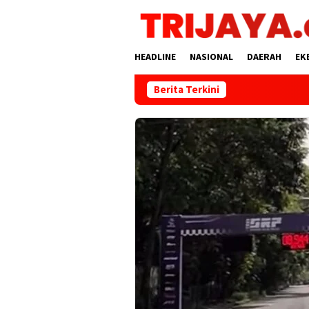
Loncat
ke
konten
HEADLINE
NASIONAL
DAERAH
EK
Berita Terkini