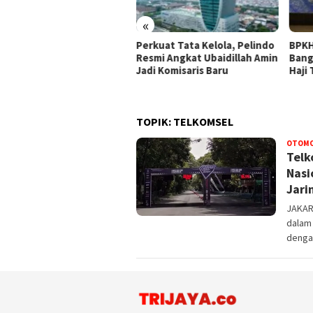
«
rkuat Tata Kelola, Pelindo
BPKH Limited dan Mitra
WTP 
mi Angkat Ubaidillah Amin
Bangun Ekosistem Digital
Wuju
i Komisaris Baru
Haji Terintegrasi
Kepe
TOPIK:
TELKOMSEL
OTOMO
Telk
Nasi
Jari
JAKAR
dalam
denga