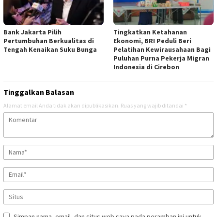
Bank Jakarta Pilih
Tingkatkan Ketahanan
Pertumbuhan Berkualitas di
Ekonomi, BRI Peduli Beri
Tengah Kenaikan Suku Bunga
Pelatihan Kewirausahaan Bagi
Puluhan Purna Pekerja Migran
Indonesia di Cirebon
Tinggalkan Balasan
Alamat email Anda tidak akan dipublikasikan.
Ruas yang wajib ditandai
*
Simpan nama, email, dan situs web saya pada peramban ini untuk