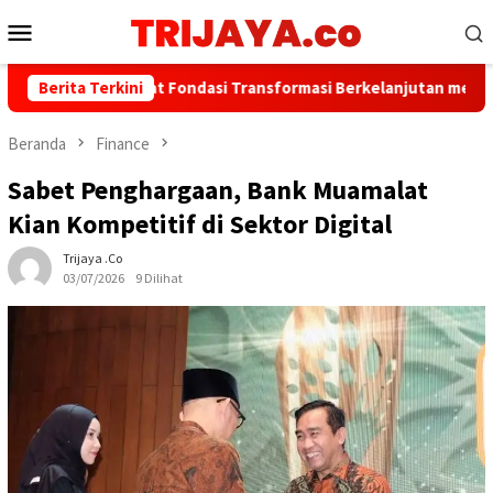
Loncat
Menu
ke
Mobile
konten
Jakarta Perkuat Fondasi Transformasi Berkelanjutan melalui Inve
Berita Terkini
Beranda
Finance
Sabet Penghargaan, Bank Muamalat
Kian Kompetitif di Sektor Digital
Trijaya .co
03/07/2026
9 Dilihat