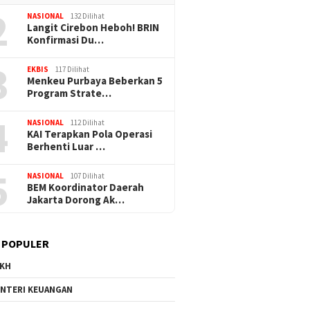
2
NASIONAL
132 Dilihat
Langit Cirebon Heboh! BRIN
Konfirmasi Du…
3
EKBIS
117 Dilihat
Menkeu Purbaya Beberkan 5
Program Strate…
4
NASIONAL
112 Dilihat
KAI Terapkan Pola Operasi
Berhenti Luar …
5
NASIONAL
107 Dilihat
BEM Koordinator Daerah
Jakarta Dorong Ak…
 POPULER
KH
NTERI KEUANGAN