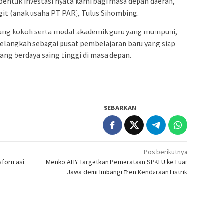
h bentuk investasi nyata kami bagi masa depan daerah,”
it (anak usaha PT PAR), Tulus Sihombing.
ik yang kokoh serta modal akademik guru yang mumpuni,
langkah sebagai pusat pembelajaran baru yang siap
ng berdaya saing tinggi di masa depan.
SEBARKAN
Pos berikutnya
sformasi
Menko AHY Targetkan Pemerataan SPKLU ke Luar
Jawa demi Imbangi Tren Kendaraan Listrik