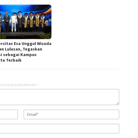
ersitas Esa Unggul Wisuda
an Lulusan, Tegaskan
si sebagai Kampus
ta Terbaik
as yang wajib ditandai
*