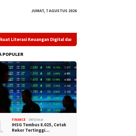
JUMAT, 7 AGUSTUS 2026
i Keuangan Digital dan Bijak Memilih Pindar
​Perkuat Tata
A POPULER
1
FINANCE
149 Dilihat
IHSG Tembus 8.025, Cetak
Rekor Tertinggi…