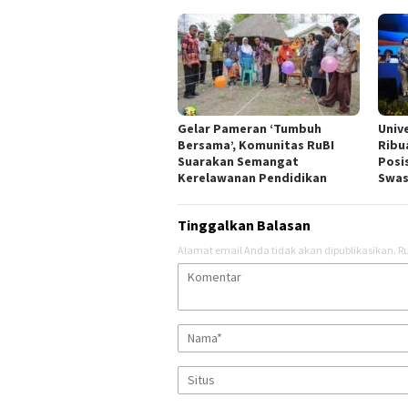
Gelar Pameran ‘Tumbuh
Univ
Bersama’, Komunitas RuBI
Ribu
Suarakan Semangat
Posi
Kerelawanan Pendidikan
Swas
Tinggalkan Balasan
Alamat email Anda tidak akan dipublikasikan.
Ru