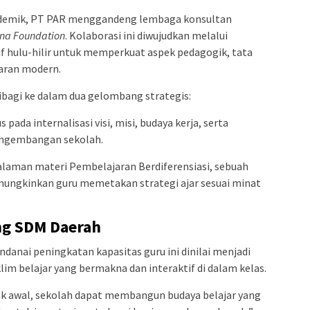
ademik, PT PAR menggandeng lembaga konsultan
na Foundation
. Kolaborasi ini diwujudkan melalui
f hulu-hilir untuk memperkuat aspek pedagogik, tata
jaran modern.
dibagi ke dalam dua gelombang strategis:
 pada internalisasi visi, misi, budaya kerja, serta
engembangan sekolah.
dalaman materi Pembelajaran Berdiferensiasi, sebuah
ungkinkan guru memetakan strategi ajar sesuai minat
.
ang SDM Daerah
danai peningkatan kapasitas guru ini dinilai menjadi
im belajar yang bermakna dan interaktif di dalam kelas.
k awal, sekolah dapat membangun budaya belajar yang