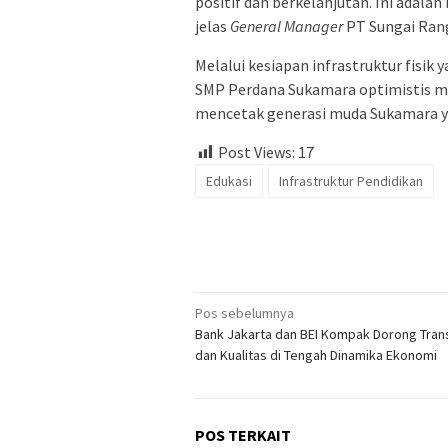
positif dan berkelanjutan. Ini adala
jelas
General Manager
PT Sungai Rang
​Melalui kesiapan infrastruktur fis
SMP Perdana Sukamara optimistis me
mencetak generasi muda Sukamara ya
Post Views:
17
Edukasi
Infrastruktur Pendidikan
Navigasi
Pos sebelumnya
Bank Jakarta dan BEI Kompak Dorong Tran
pos
dan Kualitas di Tengah Dinamika Ekonomi
POS TERKAIT