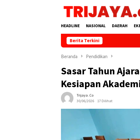
Loncat
ke
konten
HEADLINE
NASIONAL
DAERAH
EK
Berita Terkini
Beranda
Pendidikan
Sasar Tahun Ajara
Kesiapan Akadem
Trijaya .co
30/06/2026
17 Dilihat