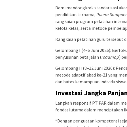
​Demi mendongkrak standarisasi ak
pendidikan ternama,
Putera Sampoer
rangkaian program pelatihan intensi
kelola kelas, serta metode pembela
​Rangkaian pelatihan guru tersebut 
​Gelombang I (4–6 Juni 2026): Berfokus
penyusunan peta jalan (
roadmap
) p
​Gelombang II (8–12 Juni 2026): Pen
metode adaptif abad ke-21 yang mem
dan batas kemampuan individu siswa
​Investasi Jangka Panj
​Langkah responsif PT PAR dalam men
fondasi utama dalam menciptakan ikl
​“Dengan penguatan kompetensi seja