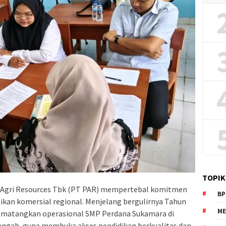
TOPIK
Agri Resources Tbk (PT PAR) mempertebal komitmen
BP
dikan komersial regional. Menjelang bergulirnya Tahun
ME
mematangkan operasional SMP Perdana Sukamara di
ngah, guna membuka akses pendidikan berkualitas dan