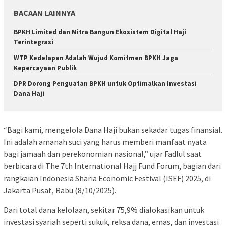
BACAAN LAINNYA
BPKH Limited dan Mitra Bangun Ekosistem Digital Haji
Terintegrasi
WTP Kedelapan Adalah Wujud Komitmen BPKH Jaga
Kepercayaan Publik
DPR Dorong Penguatan BPKH untuk Optimalkan Investasi
Dana Haji
“Bagi kami, mengelola Dana Haji bukan sekadar tugas finansial.
Ini adalah amanah suci yang harus memberi manfaat nyata
bagi jamaah dan perekonomian nasional,” ujar Fadlul saat
berbicara di The 7th International Hajj Fund Forum, bagian dari
rangkaian Indonesia Sharia Economic Festival (ISEF) 2025, di
Jakarta Pusat, Rabu (8/10/2025).
Dari total dana kelolaan, sekitar 75,9% dialokasikan untuk
investasi syariah seperti sukuk, reksa dana, emas, dan investasi