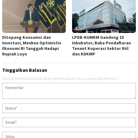
Ditopang Konsumsi dan
LPDB-KUMKM Gandeng 15
Investasi, Menkeu Optimistis
Inkubator, Buka Pendaftaran
Ekonomi RI Tangguh Hadapi
Tenant Koperasi Sektor Riil
Rupiah Loyo
dan KDKMP
Tinggalkan Balasan
Alamat email Anda tidak akan dipublikasikan.
Ruas yang wajib ditandai
*