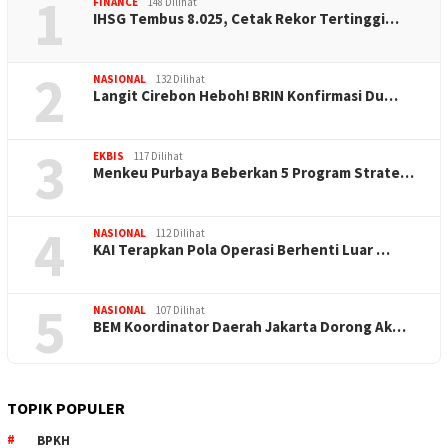
1
FINANCE
148 Dilihat
IHSG Tembus 8.025, Cetak Rekor Tertinggi…
2
NASIONAL
132 Dilihat
Langit Cirebon Heboh! BRIN Konfirmasi Du…
3
EKBIS
117 Dilihat
Menkeu Purbaya Beberkan 5 Program Strate…
4
NASIONAL
112 Dilihat
KAI Terapkan Pola Operasi Berhenti Luar …
5
NASIONAL
107 Dilihat
BEM Koordinator Daerah Jakarta Dorong Ak…
TOPIK POPULER
BPKH