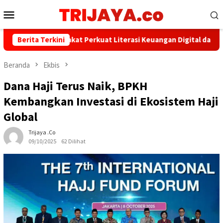
Loncat
Menu
ke
Mobile
konten
an AFPI Sepakat Perkuat Literasi Keuangan Digital dan Bijak Memi
Berita Terkini
Beranda
Ekbis
Dana Haji Terus Naik, BPKH
Kembangkan Investasi di Ekosistem Haji
Global
Trijaya .co
09/10/2025
62 Dilihat