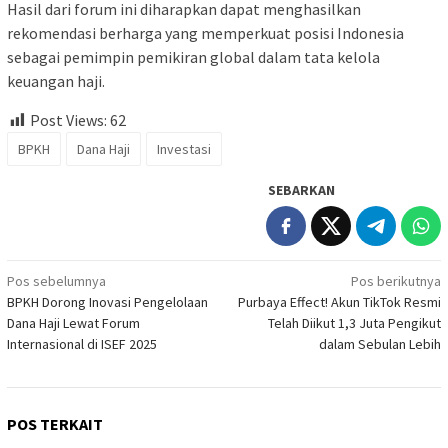
Hasil dari forum ini diharapkan dapat menghasilkan
rekomendasi berharga yang memperkuat posisi Indonesia
sebagai pemimpin pemikiran global dalam tata kelola
keuangan haji.
Post Views:
62
BPKH
Dana Haji
Investasi
SEBARKAN
Navigasi
Pos sebelumnya
Pos berikutnya
BPKH Dorong Inovasi Pengelolaan
Purbaya Effect! Akun TikTok Resmi
pos
Dana Haji Lewat Forum
Telah Diikut 1,3 Juta Pengikut
Internasional di ISEF 2025
dalam Sebulan Lebih
POS TERKAIT