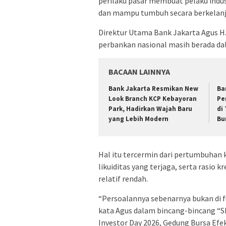
perilaku pasar membuat pelaku indus
dan mampu tumbuh secara berkelanj
Direktur Utama Bank Jakarta Agus H
perbankan nasional masih berada dal
BACAAN LAINNYA
Bank Jakarta Resmikan New
Ba
Look Branch KCP Kebayoran
Pe
Park, Hadirkan Wajah Baru
di
yang Lebih Modern
Bu
Hal itu tercermin dari pertumbuhan k
likuiditas yang terjaga, serta rasio
relatif rendah.
“Persoalannya sebenarnya bukan di 
kata Agus dalam bincang-bincang “Sh
Investor Day 2026, Gedung Bursa Efek