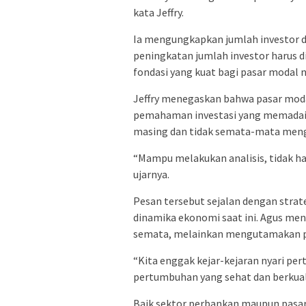
kata Jeffry.
Ia mengungkapkan jumlah investor d
peningkatan jumlah investor harus d
fondasi yang kuat bagi pasar modal n
Jeffry menegaskan bahwa pasar moda
pemahaman investasi yang memadai. 
masing dan tidak semata-mata mengi
“Mampu melakukan analisis, tidak han
ujarnya.
Pesan tersebut sejalan dengan stra
dinamika ekonomi saat ini. Agus me
semata, melainkan mengutamakan pe
“Kita enggak kejar-kejaran nyari per
pertumbuhan yang sehat dan berkuali
Baik sektor perbankan maupun pasar