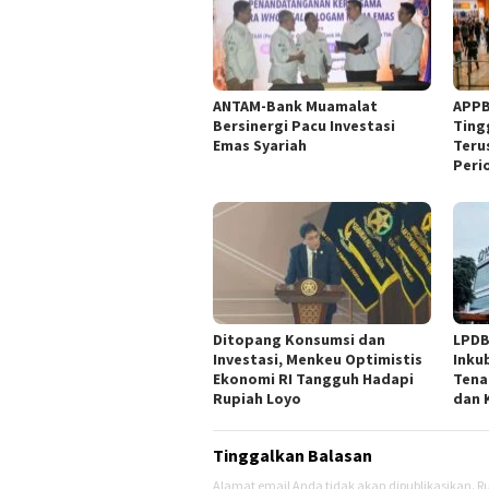
ANTAM-Bank Muamalat
APPB
Bersinergi Pacu Investasi
Ting
Emas Syariah
Teru
Peri
Ditopang Konsumsi dan
LPDB
Investasi, Menkeu Optimistis
Inku
Ekonomi RI Tangguh Hadapi
Tena
Rupiah Loyo
dan
Tinggalkan Balasan
Alamat email Anda tidak akan dipublikasikan.
Ru