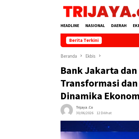
Loncat
ke
konten
HEADLINE
NASIONAL
DAERAH
EK
Berita Terkini
Beranda
Ekbis
Bank Jakarta dan
Transformasi dan 
Dinamika Ekonom
Trijaya .co
30/06/2026
12 Dilihat