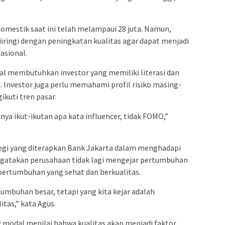
omestik saat ini telah melampaui 28 juta. Namun,
iiringi dengan peningkatan kualitas agar dapat menjadi
asional.
l membutuhkan investor yang memiliki literasi dan
Investor juga perlu memahami profil risiko masing-
kuti tren pasar.
ya ikut-ikutan apa kata influencer, tidak FOMO,”
tegi yang diterapkan Bank Jakarta dalam menghadapi
ngatakan perusahaan tidak lagi mengejar pertumbuhan
rtumbuhan yang sehat dan berkualitas.
tumbuhan besar, tetapi yang kita kejar adalah
tas,” kata Agus.
 modal menilai bahwa kualitas akan menjadi faktor