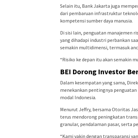
Selain itu, Bank Jakarta juga mempe
dari pembaruan infrastruktur tekno
kompetensi sumber daya manusia.
Di sisi lain, penguatan manajemen ri
yang dihadapi industri perbankan saat 
semakin multidimensi, termasuk an
“Risiko ke depan itu akan semakin mu
BEI Dorong Investor Ber
Dalam kesempatan yang sama, Direkt
menekankan pentingnya penguatan k
modal Indonesia.
Menurut Jeffry, bersama Otoritas Ja
terus mendorong peningkatan transpa
granular, pendalaman pasar, serta p
“Kami yakin dengan transparansi yang 