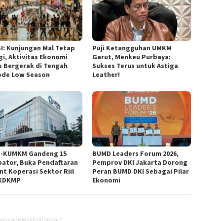
I: Kunjungan Mal Tetap
Puji Ketangguhan UMKM
gi, Aktivitas Ekonomi
Garut, Menkeu Purbaya:
s Bergerak di Tengah
Sukses Terus untuk Astiga
ode Low Season
Leather!
-KUMKM Gandeng 15
BUMD Leaders Forum 2026,
bator, Buka Pendaftaran
Pemprov DKI Jakarta Dorong
nt Koperasi Sektor Riil
Peran BUMD DKI Sebagai Pilar
 KDKMP
Ekonomi
as yang wajib ditandai
*