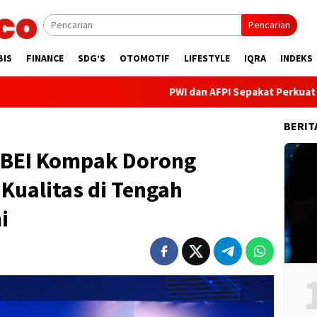
Pencarian
BIS
FINANCE
SDG’S
OTOMOTIF
LIFESTYLE
IQRA
INDEKS
PWI dan AFPI Sepakat Perkuat Literasi Keua
BERIT
 BEI Kompak Dorong
Kualitas di Tengah
i