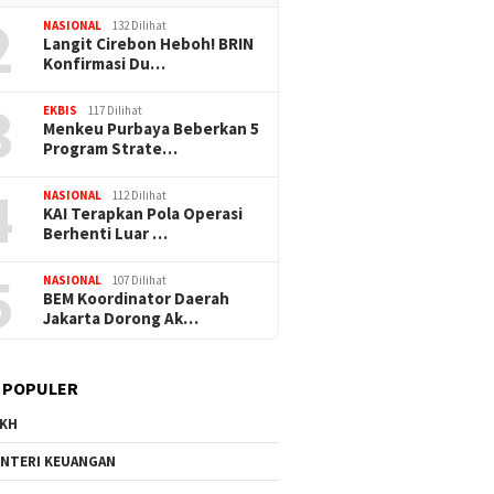
2
NASIONAL
132 Dilihat
Langit Cirebon Heboh! BRIN
Konfirmasi Du…
3
EKBIS
117 Dilihat
Menkeu Purbaya Beberkan 5
Program Strate…
4
NASIONAL
112 Dilihat
KAI Terapkan Pola Operasi
Berhenti Luar …
5
NASIONAL
107 Dilihat
BEM Koordinator Daerah
Jakarta Dorong Ak…
 POPULER
KH
NTERI KEUANGAN