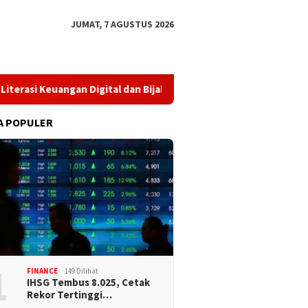
JUMAT, 7 AGUSTUS 2026
ngan Digital dan Bijak Memilih Pindar
​Perkuat Tata Kelo
A POPULER
1
FINANCE
149 Dilihat
IHSG Tembus 8.025, Cetak
Rekor Tertinggi…