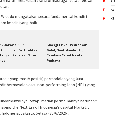
tri harus melakukan transformasi agar tetap relevan
PU
utan.
BA
. Widodo mengatakan secara fundamental kondisi
KE
am kondisi yang baik.
nk Jakarta Pilih
Sinergi Fiskal-Perbankan
rtumbuhan Berkualitas
Solid, Bank Mandiri Puji
 Tengah Kenaikan Suku
Eksekusi Cepat Menkeu
nga
Purbaya
redit yang masih positif, permodalan yang kuat,
 kredit bermasalah atau non-performing loan (NPL) yang
fundamentalnya, tetapi medan permainannya berubah,”
aping the Next Era of Indonesia’s Capital Market”,
 Indonesia, Jakarta, Selasa (30/6/2026).