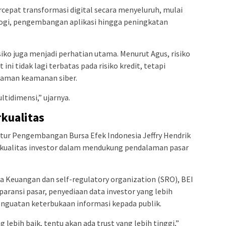
rcepat transformasi digital secara menyeluruh, mulai
logi, pengembangan aplikasi hingga peningkatan
siko juga menjadi perhatian utama. Menurut Agus, risiko
ini tidak lagi terbatas pada risiko kredit, tetapi
caman keamanan siber.
ltidimensi,” ujarnya.
kualitas
ur Pengembangan Bursa Efek Indonesia Jeffry Hendrik
ualitas investor dalam mendukung pendalaman pasar
sa Keuangan dan self-regulatory organization (SRO), BEI
ransi pasar, penyediaan data investor yang lebih
enguatan keterbukaan informasi kepada publik.
lebih baik, tentu akan ada trust yang lebih tinggi,”