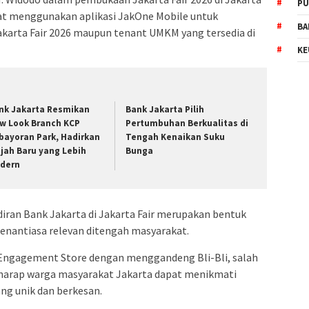
PU
at menggunakan aplikasi JakOne Mobile untuk
BA
akarta Fair 2026 maupun tenant UMKM yang tersedia di
KE
nk Jakarta Resmikan
Bank Jakarta Pilih
w Look Branch KCP
Pertumbuhan Berkualitas di
bayoran Park, Hadirkan
Tengah Kenaikan Suku
jah Baru yang Lebih
Bunga
dern
ran Bank Jakarta di Jakarta Fair merupakan bentuk
senantiasa relevan ditengah masyarakat.
u Engagement Store dengan menggandeng Bli-Bli, salah
harap warga masyarakat Jakarta dapat menikmati
ng unik dan berkesan.