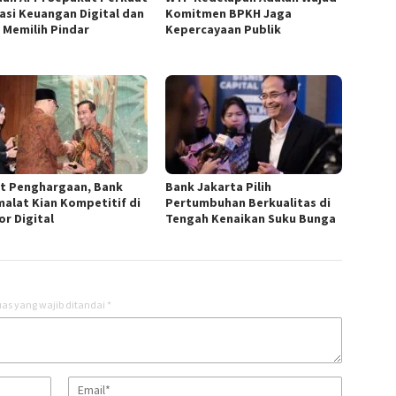
rasi Keuangan Digital dan
Komitmen BPKH Jaga
k Memilih Pindar
Kepercayaan Publik
t Penghargaan, Bank
Bank Jakarta Pilih
alat Kian Kompetitif di
Pertumbuhan Berkualitas di
or Digital
Tengah Kenaikan Suku Bunga
as yang wajib ditandai
*