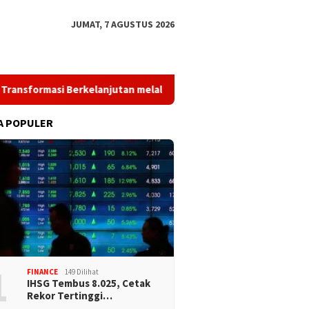
JUMAT, 7 AGUSTUS 2026
 Berkelanjutan melalui Investasi Talenta Teknologi
PWI 
A POPULER
1
FINANCE
149 Dilihat
IHSG Tembus 8.025, Cetak
Rekor Tertinggi…