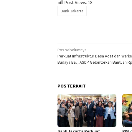
Post Views:
18
Bank Jakarta
Navigasi
Pos sebelumnya
Perkuat Infrastruktur Desa Adat dan Waris
pos
Budaya Bali, ASDP Gelontorkan Bantuan Rp1
POS TERKAIT
Bank Jakarta Perkuat
PWI 