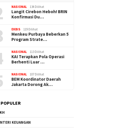
2
NASIONAL
134 Dilihat
Langit Cirebon Heboh! BRIN
Konfirmasi Du…
3
EKBIS
119 Dilihat
Menkeu Purbaya Beberkan 5
Program Strate…
4
NASIONAL
113 Dilihat
KAI Terapkan Pola Operasi
Berhenti Luar …
5
NASIONAL
107 Dilihat
BEM Koordinator Daerah
Jakarta Dorong Ak…
 POPULER
KH
NTERI KEUANGAN