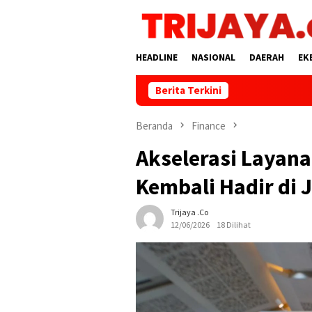
Loncat
ke
konten
HEADLINE
NASIONAL
DAERAH
EK
Berita Terkini
Beranda
Finance
Akselerasi Layana
Kembali Hadir di 
Trijaya .co
12/06/2026
18 Dilihat