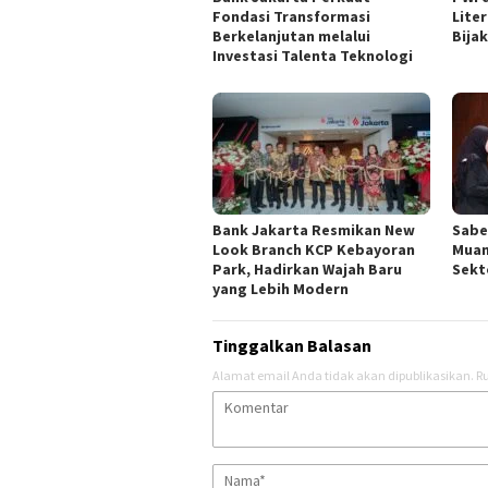
Fondasi Transformasi
Lite
Berkelanjutan melalui
Bija
Investasi Talenta Teknologi
Bank Jakarta Resmikan New
Sabe
Look Branch KCP Kebayoran
Muam
Park, Hadirkan Wajah Baru
Sekt
yang Lebih Modern
Tinggalkan Balasan
Alamat email Anda tidak akan dipublikasikan.
Ru