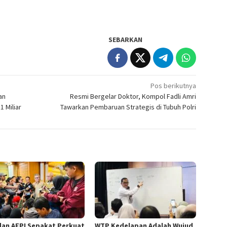
SEBARKAN
Pos berikutnya
an
Resmi Bergelar Doktor, Kompol Fadli Amri
 Miliar
Tawarkan Pembaruan Strategis di Tubuh Polri
dan AFPI Sepakat Perkuat
WTP Kedelapan Adalah Wujud