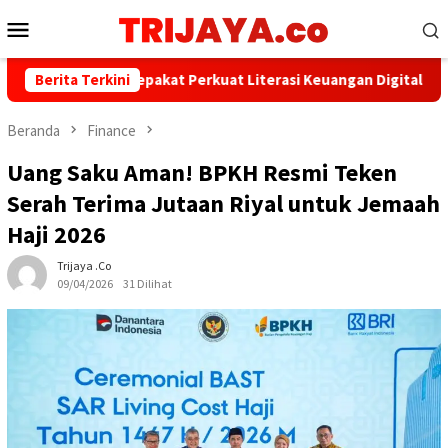
Loncat
Menu
ke
Mobile
konten
I dan AFPI Sepakat Perkuat Literasi Keuangan Digital dan Bijak M
Berita Terkini
Beranda
Finance
Uang Saku Aman! BPKH Resmi Teken
Serah Terima Jutaan Riyal untuk Jemaah
Haji 2026
Trijaya .co
09/04/2026
31 Dilihat