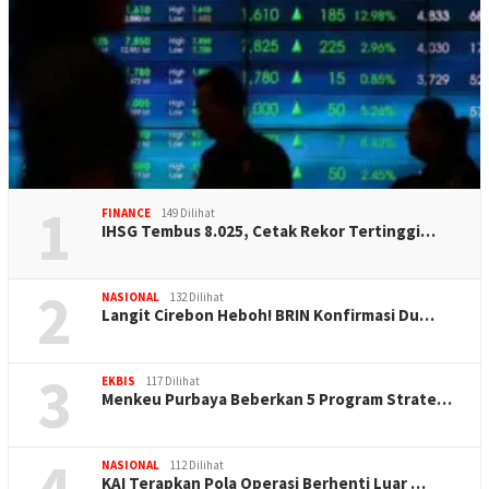
1
FINANCE
149 Dilihat
IHSG Tembus 8.025, Cetak Rekor Tertinggi…
2
NASIONAL
132 Dilihat
Langit Cirebon Heboh! BRIN Konfirmasi Du…
3
EKBIS
117 Dilihat
Menkeu Purbaya Beberkan 5 Program Strate…
4
NASIONAL
112 Dilihat
KAI Terapkan Pola Operasi Berhenti Luar …