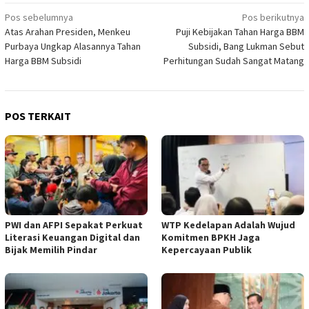
Navigasi
Pos sebelumnya
Pos berikutnya
Atas Arahan Presiden, Menkeu
Puji Kebijakan Tahan Harga BBM
pos
Purbaya Ungkap Alasannya Tahan
Subsidi, Bang Lukman Sebut
Harga BBM Subsidi
Perhitungan Sudah Sangat Matang
POS TERKAIT
PWI dan AFPI Sepakat Perkuat
WTP Kedelapan Adalah Wujud
Literasi Keuangan Digital dan
Komitmen BPKH Jaga
Bijak Memilih Pindar
Kepercayaan Publik