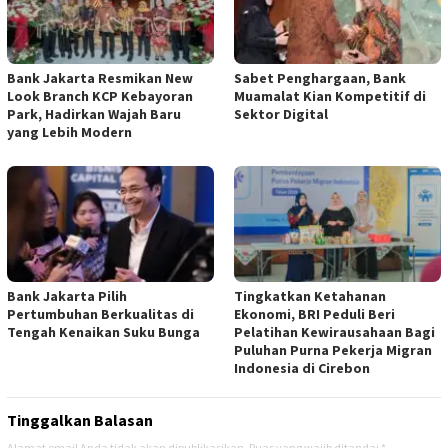
Bank Jakarta Resmikan New
Sabet Penghargaan, Bank
Look Branch KCP Kebayoran
Muamalat Kian Kompetitif di
Park, Hadirkan Wajah Baru
Sektor Digital
yang Lebih Modern
Bank Jakarta Pilih
Tingkatkan Ketahanan
Pertumbuhan Berkualitas di
Ekonomi, BRI Peduli Beri
Tengah Kenaikan Suku Bunga
Pelatihan Kewirausahaan Bagi
Puluhan Purna Pekerja Migran
Indonesia di Cirebon
Tinggalkan Balasan
Alamat email Anda tidak akan dipublikasikan.
Ruas yang wajib ditandai
*