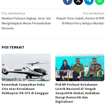
Navigasi
Pos sebelumnya
Pos berikutnya
Menkeu Purbaya Ungkap Jurus Jitu
Ruipah Terus Anjlok, Komisi XI DPR
pos
Menghidupkan Mesin Pertumbuhan
RI Minta Perry Warjiyo Mundur!
Ekonomi
POS TERKAIT
Kemenhub Sampaikan Duka
PLN NP Perkuat Ketahanan
Cita atas Kecelakaan
Listrik Nasional di Tengah
Helikopter PK-CFX di Sanggau
Geopolitik Global, Andalkan
Energi Domestik dan
Digitalisasi