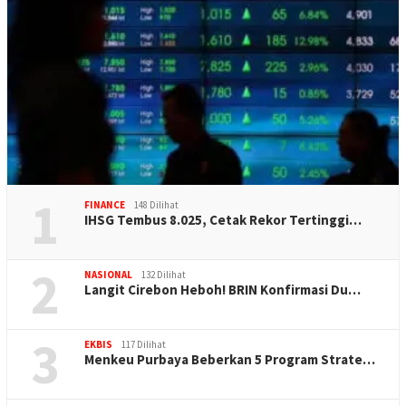
1
FINANCE
148 Dilihat
IHSG Tembus 8.025, Cetak Rekor Tertinggi…
2
NASIONAL
132 Dilihat
Langit Cirebon Heboh! BRIN Konfirmasi Du…
3
EKBIS
117 Dilihat
Menkeu Purbaya Beberkan 5 Program Strate…