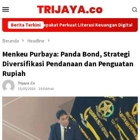
Loncat
Menu
ke
Mobile
konten
PWI dan AFPI Sepakat Perkuat Literasi Keuangan Digital dan Bijak
Berita Terkini
Beranda
Headline
Menkeu Purbaya: Panda Bond, Strategi
Diversifikasi Pendanaan dan Penguatan
Rupiah
Trijaya .co
15/05/2026
19 Dilihat