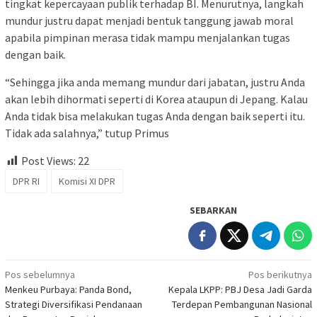
tingkat kepercayaan publik terhadap BI. Menurutnya, langkah
mundur justru dapat menjadi bentuk tanggung jawab moral
apabila pimpinan merasa tidak mampu menjalankan tugas
dengan baik.
“Sehingga jika anda memang mundur dari jabatan, justru Anda
akan lebih dihormati seperti di Korea ataupun di Jepang. Kalau
Anda tidak bisa melakukan tugas Anda dengan baik seperti itu.
Tidak ada salahnya,” tutup Primus
Post Views:
22
DPR RI
Komisi XI DPR
SEBARKAN
Navigasi
Pos sebelumnya
Pos berikutnya
Menkeu Purbaya: Panda Bond,
Kepala LKPP: PBJ Desa Jadi Garda
pos
Strategi Diversifikasi Pendanaan
Terdepan Pembangunan Nasional