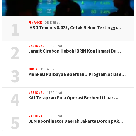
1
FINANCE
146 Dilihat
IHSG Tembus 8.025, Cetak Rekor Tertinggi…
2
NASIONAL
132 Dilihat
Langit Cirebon Heboh! BRIN Konfirmasi Du…
3
EKBIS
116 Dilihat
Menkeu Purbaya Beberkan 5 Program Strate…
4
NASIONAL
112 Dilihat
KAI Terapkan Pola Operasi Berhenti Luar …
5
NASIONAL
105 Dilihat
BEM Koordinator Daerah Jakarta Dorong Ak…