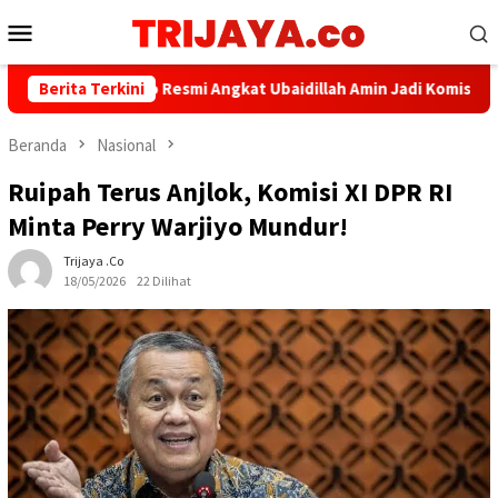
Loncat
Menu
ke
Mobile
konten
elola, Pelindo Resmi Angkat Ubaidillah Amin Jadi Komisaris Baru
Berita Terkini
Beranda
Nasional
Ruipah Terus Anjlok, Komisi XI DPR RI
Minta Perry Warjiyo Mundur!
Trijaya .co
18/05/2026
22 Dilihat