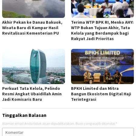
Akhir Pekan ke Danau Bakuok,
Terima WTP BPK RI, Menko AHY:
Wisata Baru di Kampar Hasil
WTP Bukan Tujuan Akhir, Tata
Revitalisasi Kementerian PU
Kelola yang Berdampak bagi
Rakyat Jadi Prioritas
​Perkuat Tata Kelola, Pelindo
BPKH Limited dan Mitra
Resmi Angkat Ubaidillah Amin
Bangun Ekosistem Digital Haji
Jadi Komisaris Baru
Terintegrasi
Tinggalkan Balasan
Alamat email Anda tidak akan dipublikasikan.
Ruas yang wajib ditandai
*