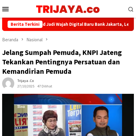
Loncat
Menu
ke
Mobile
konten
nkjakarta.co.id Jadi Wajah Digital Baru Bank Jakarta, Lebih Mod
Berita Terkini
Beranda
Nasional
Jelang Sumpah Pemuda, KNPI Jateng
Tekankan Pentingnya Persatuan dan
Kemandirian Pemuda
Trijaya .co
27/10/2025
47 Dilihat