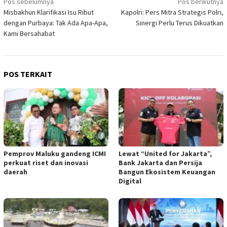
Navigasi
Pos sebelumnya
Pos berikutnya
Misbakhun Klarifikasi Isu Ribut
Kapolri: Pers Mitra Strategis Polri,
pos
dengan Purbaya: Tak Ada Apa-Apa,
Sinergi Perlu Terus Dikuatkan
Kami Bersahabat
POS TERKAIT
Pemprov Maluku gandeng ICMI
Lewat “United for Jakarta”,
perkuat riset dan inovasi
Bank Jakarta dan Persija
daerah
Bangun Ekosistem Keuangan
Digital