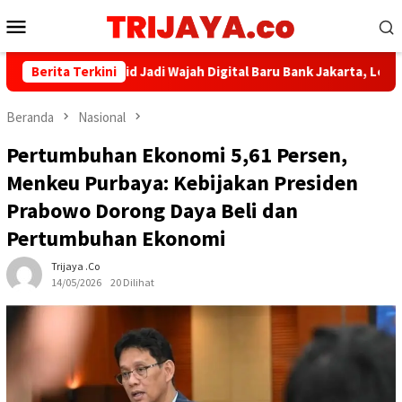
Loncat
Menu
ke
Mobile
konten
nkjakarta.co.id Jadi Wajah Digital Baru Bank Jakarta, Lebih Mod
Berita Terkini
Beranda
Nasional
Pertumbuhan Ekonomi 5,61 Persen,
Menkeu Purbaya: Kebijakan Presiden
Prabowo Dorong Daya Beli dan
Pertumbuhan Ekonomi
Trijaya .co
14/05/2026
20 Dilihat