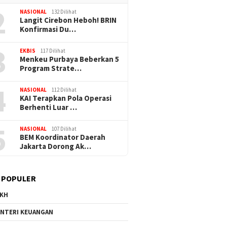
2
NASIONAL
132 Dilihat
Langit Cirebon Heboh! BRIN
Konfirmasi Du…
3
EKBIS
117 Dilihat
Menkeu Purbaya Beberkan 5
Program Strate…
4
NASIONAL
112 Dilihat
KAI Terapkan Pola Operasi
Berhenti Luar …
5
NASIONAL
107 Dilihat
BEM Koordinator Daerah
Jakarta Dorong Ak…
 POPULER
KH
NTERI KEUANGAN