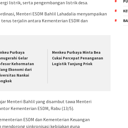
PU
i listrik, serta pengembangan listrik desa.
KE
ordinasi, Menteri ESDM Bahlil Lahadalia menyampaikan
 terus terjalin antara Kementerian ESDM dan
BA
nkeu Purbaya
Menkeu Purbaya Minta Bea
anugerahi Gelar
Cukai Percepat Penanganan
ofesor Kehormatan
Logistik Tanjung Priok
dang Ekonomi dari
iversitas Nankai
ongkok
ujar Menteri Bahlil yang disambut tawa Menteri
antor Kementerian ESDM, Rabu (13/5).
Kementerian ESDM dan Kementerian Keuangan
m mendorong sinkronisasi kebijakan guna