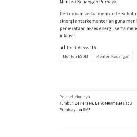
Menteri Keuangan Purbaya.
Pertemuan kedua menteri tersebu
sinergi antarkementerian guna men
pemerataan akses energi, serta me
inklusif.
Post Views:
16
Menteri ESDM
Menteri Keuangan
Navigasi
Pos sebelumnya
Tumbuh 24 Persen, Bank Muamalat Pacu
pos
Pembiayaan SME