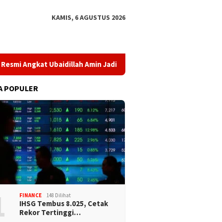
KAMIS, 6 AGUSTUS 2026
 Ubaidillah Amin Jadi Komisaris Baru
BPKH Limited dan Mi
A POPULER
1
FINANCE
148 Dilihat
IHSG Tembus 8.025, Cetak
Rekor Tertinggi…