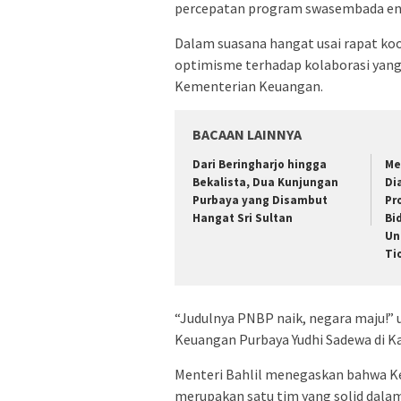
percepatan program swasembada energ
Dalam suasana hangat usai rapat ko
optimisme terhadap kolaborasi yang
Kementerian Keuangan.
BACAAN LAINNYA
Dari Beringharjo hingga
Me
Bekalista, Dua Kunjungan
Di
Purbaya yang Disambut
Pr
Hangat Sri Sultan
Bi
Un
Ti
“Judulnya PNBP naik, negara maju!” 
Keuangan Purbaya Yudhi Sadewa di K
Menteri Bahlil menegaskan bahwa 
merupakan satu tim yang solid dala