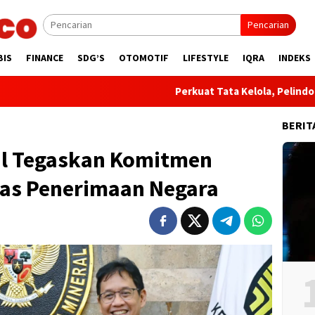
Pencarian
BIS
FINANCE
SDG’S
OTOMOTIF
LIFESTYLE
IQRA
INDEKS
​Perkuat Tata Kelola, Pelindo Resmi Angkat
BERIT
il Tegaskan Komitmen
tas Penerimaan Negara