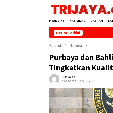
Loncat
ke
konten
HEADLINE
NASIONAL
DAERAH
EK
Berita Terkini
Beranda
Nasional
Purbaya dan Bahl
Tingkatkan Kuali
Trijaya .co
13/05/2026
16 Dilihat