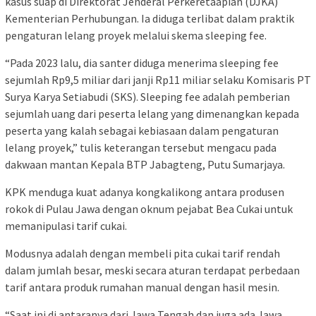
kasus suap di Direktorat Jenderal Perkeretaapian (DJKA)
Kementerian Perhubungan. Ia diduga terlibat dalam praktik
pengaturan lelang proyek melalui skema sleeping fee.
“Pada 2023 lalu, dia santer diduga menerima sleeping fee
sejumlah Rp9,5 miliar dari janji Rp11 miliar selaku Komisaris PT
Surya Karya Setiabudi (SKS). Sleeping fee adalah pemberian
sejumlah uang dari peserta lelang yang dimenangkan kepada
peserta yang kalah sebagai kebiasaan dalam pengaturan
lelang proyek,” tulis keterangan tersebut mengacu pada
dakwaan mantan Kepala BTP Jabagteng, Putu Sumarjaya.
KPK menduga kuat adanya kongkalikong antara produsen
rokok di Pulau Jawa dengan oknum pejabat Bea Cukai untuk
memanipulasi tarif cukai.
Modusnya adalah dengan membeli pita cukai tarif rendah
dalam jumlah besar, meski secara aturan terdapat perbedaan
tarif antara produk rumahan manual dengan hasil mesin.
“Saat ini di antaranya dari Jawa Tengah dan juga ada Jawa