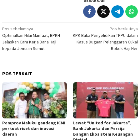
SEBARKAN
Navigasi
Pos sebelumnya
Pos berikutnya
Optimalkan Nilai Manfaat, BPKH
KPK Buka Penyelidikan TPPU dalam
pos
Jelaskan Cara Kerja Dana Haji
Kasus Dugaan Pelanggaran Cukai
kepada Jemaah Sumut
Rokok Haji Her
POS TERKAIT
Pemprov Maluku gandeng ICMI
Lewat “United for Jakarta”,
perkuat riset dan inovasi
Bank Jakarta dan Persija
daerah
Bangun Ekosistem Keuangan
Digital