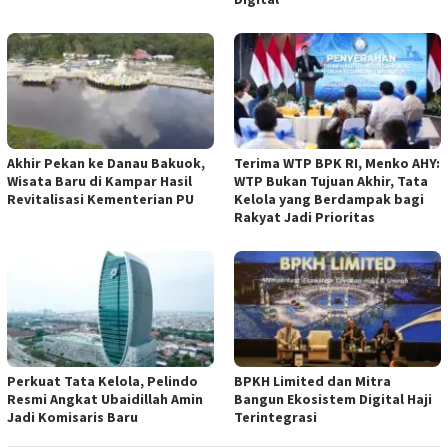
Akhir Pekan ke Danau Bakuok,
Terima WTP BPK RI, Menko AHY:
Wisata Baru di Kampar Hasil
WTP Bukan Tujuan Akhir, Tata
Revitalisasi Kementerian PU
Kelola yang Berdampak bagi
Rakyat Jadi Prioritas
​Perkuat Tata Kelola, Pelindo
BPKH Limited dan Mitra
Resmi Angkat Ubaidillah Amin
Bangun Ekosistem Digital Haji
Jadi Komisaris Baru
Terintegrasi