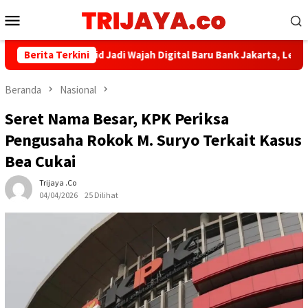
Loncat
Menu
ke
Mobile
konten
nkjakarta.co.id Jadi Wajah Digital Baru Bank Jakarta, Lebih Mod
Berita Terkini
Beranda
Nasional
Seret Nama Besar, KPK Periksa
Pengusaha Rokok M. Suryo Terkait Kasus
Bea Cukai
Trijaya .co
04/04/2026
25 Dilihat