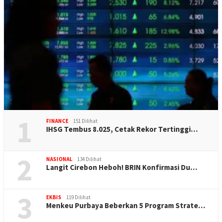
1
FINANCE
151 Dilihat
IHSG Tembus 8.025, Cetak Rekor Tertinggi…
2
NASIONAL
134 Dilihat
Langit Cirebon Heboh! BRIN Konfirmasi Du…
3
EKBIS
119 Dilihat
Menkeu Purbaya Beberkan 5 Program Strate…