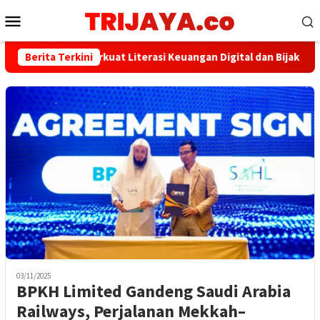
Loncat
Menu
ke
Mobile
konten
AFPI Sepakat Perkuat Literasi Keuangan Digital dan Bijak Memilih
Berita Terkini
03/11/2025
BPKH Limited Gandeng Saudi Arabia
Railways, Perjalanan Mekkah–