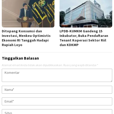
Ditopang Konsumsi dan
LPDB-KUMKM Gandeng 15
Investasi, Menkeu Optimistis
Inkubator, Buka Pendaftaran
Ekonomi RI Tangguh Hadapi
Tenant Koperasi Sektor Riil
Rupiah Loyo
dan KDKMP
Tinggalkan Balasan
Alamat email Anda tidak akan dipublikasikan.
Ruas yang wajib ditandai
*