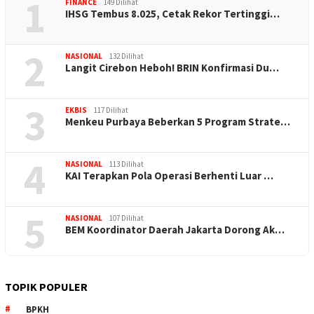
1
FINANCE
149 Dilihat
IHSG Tembus 8.025, Cetak Rekor Tertinggi…
2
NASIONAL
132 Dilihat
Langit Cirebon Heboh! BRIN Konfirmasi Du…
3
EKBIS
117 Dilihat
Menkeu Purbaya Beberkan 5 Program Strate…
4
NASIONAL
113 Dilihat
KAI Terapkan Pola Operasi Berhenti Luar …
5
NASIONAL
107 Dilihat
BEM Koordinator Daerah Jakarta Dorong Ak…
TOPIK POPULER
BPKH