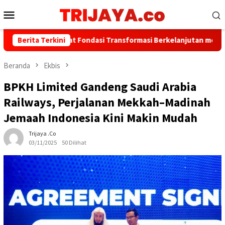
Loncat
Menu
ke
Mobile
konten
karta Perkuat Fondasi Transformasi Berkelanjutan melalui Invest
Berita Terkini
Beranda
Ekbis
BPKH Limited Gandeng Saudi Arabia
Railways, Perjalanan Mekkah–Madinah
Jemaah Indonesia Kini Makin Mudah
Trijaya .co
03/11/2025
50 Dilihat