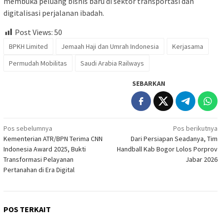
membuka peluang bisnis baru di sektor transportasi dan
digitalisasi perjalanan ibadah.
Post Views:
50
BPKH Limited
Jemaah Haji dan Umrah Indonesia
Kerjasama
Permudah Mobilitas
Saudi Arabia Railways
SEBARKAN
Navigasi
Pos sebelumnya
Pos berikutnya
Kementerian ATR/BPN Terima CNN
Dari Persiapan Seadanya, Tim
pos
Indonesia Award 2025, Bukti
Handball Kab Bogor Lolos Porprov
Transformasi Pelayanan
Jabar 2026
Pertanahan di Era Digital
POS TERKAIT