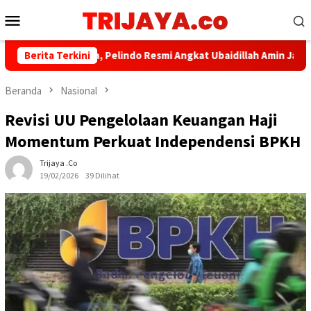
Loncat
Menu
ke
Mobile
konten
t Tata Kelola, Pelindo Resmi Angkat Ubaidillah Amin Jadi Komisari
Berita Terkini
Beranda
Nasional
Revisi UU Pengelolaan Keuangan Haji
Momentum Perkuat Independensi BPKH
Trijaya .co
19/02/2026
39 Dilihat