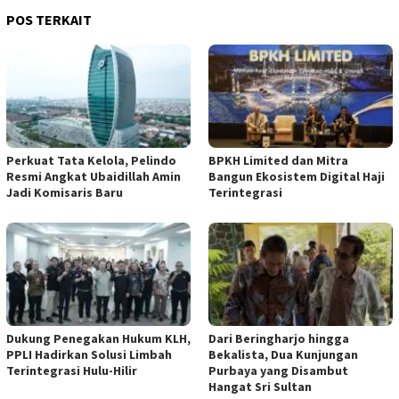
POS TERKAIT
​Perkuat Tata Kelola, Pelindo
BPKH Limited dan Mitra
Resmi Angkat Ubaidillah Amin
Bangun Ekosistem Digital Haji
Jadi Komisaris Baru
Terintegrasi
Dukung Penegakan Hukum KLH,
Dari Beringharjo hingga
PPLI Hadirkan Solusi Limbah
Bekalista, Dua Kunjungan
Terintegrasi Hulu-Hilir
Purbaya yang Disambut
Hangat Sri Sultan