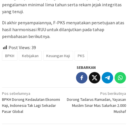
pengalaman minimal lima tahun serta rekam jejak integritas
yang teruji.
Di akhir penyampaiannya, F-PKS menyatakan persetujuan atas
hasil harmonisasi RUU untuk dilanjutkan pada tahap
pembahasan berikutnya.
Post Views:
39
BPKH
Kebijakan
Keuangan Haji
PKS
SEBARKAN
Navigasi
Pos sebelumnya
Pos berikutnya
BPKH Dorong Kedaulatan Ekonomi
Dorong Tadarus Ramadan, Yayasan
pos
Haji, Indonesia Tak Lagi Sekadar
Muslim Sinar Mas Salurkan 2.000
Pasar Global
Mushaf