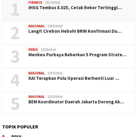
1
FINANCE
151 Dilihat
IHSG Tembus 8.025, Cetak Rekor Tertinggi…
2
NASIONAL
134 Dilihat
Langit Cirebon Heboh! BRIN Konfirmasi Du…
3
EKBIS
119 Dilihat
Menkeu Purbaya Beberkan 5 Program Strate…
4
NASIONAL
114 Dilihat
KAI Terapkan Pola Operasi Berhenti Luar …
5
NASIONAL
110 Dilihat
BEM Koordinator Daerah Jakarta Dorong Ak…
TOPIK POPULER
BPKH