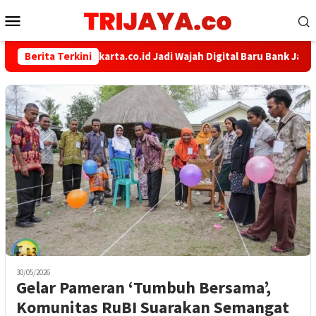
Loncat
Menu
ke
Mobile
konten
Berita Terkini
bankjakarta.co.id Jadi Wajah Digital Baru Bank Jakart
30/05/2026
Gelar Pameran ‘Tumbuh Bersama’,
Komunitas RuBI Suarakan Semangat