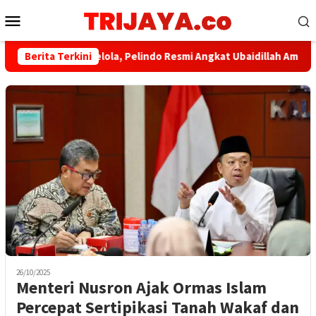
Loncat
Menu
ke
Mobile
konten
​Perkuat Tata Kelola, Pelindo Resmi Angkat Ubaidillah Amin Jadi K
Berita Terkini
26/10/2025
Menteri Nusron Ajak Ormas Islam
Percepat Sertipikasi Tanah Wakaf dan