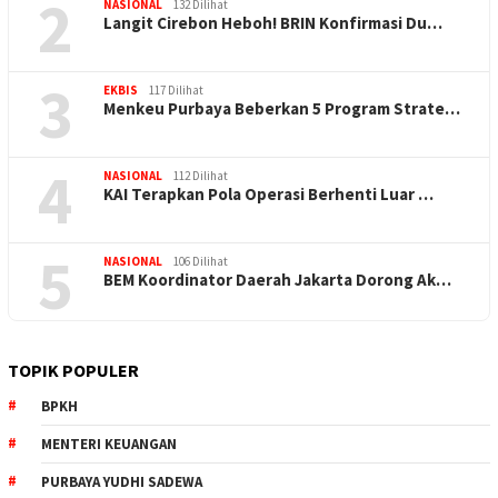
2
NASIONAL
132 Dilihat
Langit Cirebon Heboh! BRIN Konfirmasi Du…
3
EKBIS
117 Dilihat
Menkeu Purbaya Beberkan 5 Program Strate…
4
NASIONAL
112 Dilihat
KAI Terapkan Pola Operasi Berhenti Luar …
5
NASIONAL
106 Dilihat
BEM Koordinator Daerah Jakarta Dorong Ak…
TOPIK POPULER
BPKH
MENTERI KEUANGAN
PURBAYA YUDHI SADEWA