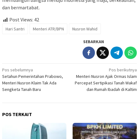
membangun bangsa menuju Indonesia yang maju, berkeadilan,
dan bermartabat.
Post Views:
42
Hari Santri
Menteri ATR/BPN
Nusron Wahid
SEBARKAN
Navigasi
Pos sebelumnya
Pos berikutnya
Setahun Pemerintahan Prabowo,
Menteri Nusron Ajak Ormas Islam
pos
Menteri Nusron Klaim Tak Ada
Percepat Sertipikasi Tanah Wakaf
Sengketa Tanah Baru
dan Rumah Ibadah di Kaltim
POS TERKAIT