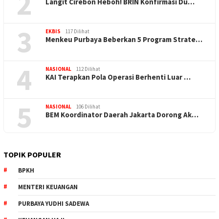
2
Langit Cirebon Heboh! BRIN Konfirmasi Du…
3
EKBIS
117 Dilihat
Menkeu Purbaya Beberkan 5 Program Strate…
4
NASIONAL
112 Dilihat
KAI Terapkan Pola Operasi Berhenti Luar …
5
NASIONAL
106 Dilihat
BEM Koordinator Daerah Jakarta Dorong Ak…
TOPIK POPULER
BPKH
MENTERI KEUANGAN
PURBAYA YUDHI SADEWA