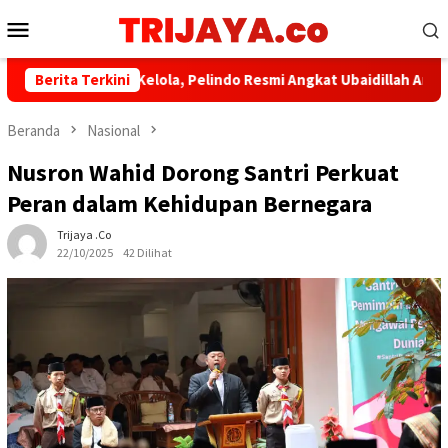
Loncat
Menu
ke
Mobile
konten
​Perkuat Tata Kelola, Pelindo Resmi Angkat Ubaidillah Amin Jadi K
Berita Terkini
Beranda
Nasional
Nusron Wahid Dorong Santri Perkuat
Peran dalam Kehidupan Bernegara
Trijaya .co
22/10/2025
42 Dilihat