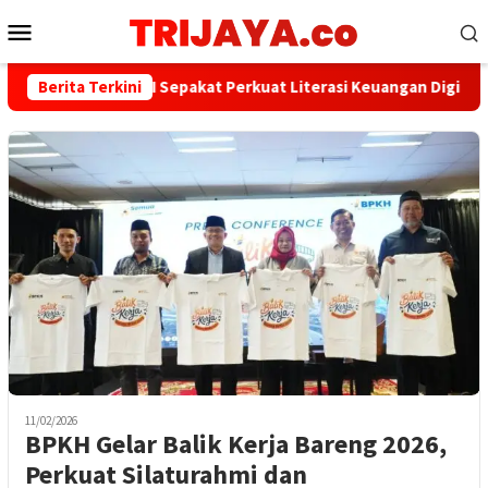
Loncat
Menu
ke
Mobile
konten
PWI dan AFPI Sepakat Perkuat Literasi Keuangan Digital dan 
Berita Terkini
11/02/2026
BPKH Gelar Balik Kerja Bareng 2026,
Perkuat Silaturahmi dan