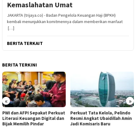
Kemaslahatan Umat
JAKARTA (trijaya.co) - Badan Pengelola Keuangan Haji (BPKH)
kembali menunjukkan komitmennya dalam memberikan manfaat
[…]
BERITA TERKAIT
BERITA TERKINI
«
»
t
​Perkuat Tata Kelola, Pelindo
BPKH Limited dan Mitra
Resmi Angkat Ubaidillah Amin
Bangun Ekosistem Digital Haji
Jadi Komisaris Baru
Terintegrasi