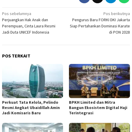
Navigasi
Pos sebelumnya
Pos berikutnya
Perjuangkan Hak Anak dan
Pengurus Baru FORKI DKI Jakarta
pos
Perempuan, Cinta Laura Resmi
Siap Pertahankan Dominasi Karate
Jadi Duta UNICEF Indonesia
di PON 2028
POS TERKAIT
​Perkuat Tata Kelola, Pelindo
BPKH Limited dan Mitra
Resmi Angkat Ubaidillah Amin
Bangun Ekosistem Digital Haji
Jadi Komisaris Baru
Terintegrasi