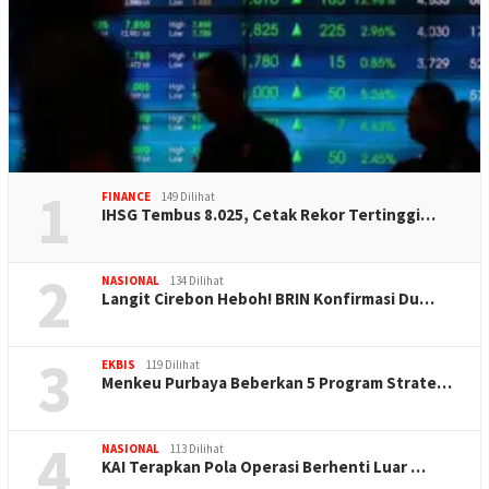
1
FINANCE
149 Dilihat
IHSG Tembus 8.025, Cetak Rekor Tertinggi…
2
NASIONAL
134 Dilihat
Langit Cirebon Heboh! BRIN Konfirmasi Du…
3
EKBIS
119 Dilihat
Menkeu Purbaya Beberkan 5 Program Strate…
4
NASIONAL
113 Dilihat
KAI Terapkan Pola Operasi Berhenti Luar …