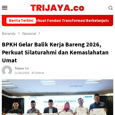
Loncat
Menu
ke
Mobile
konten
nk Jakarta Perkuat Fondasi Transformasi Berkelanjutan melalui I
Berita Terkini
Beranda
Nasional
BPKH Gelar Balik Kerja Bareng 2026,
Perkuat Silaturahmi dan Kemaslahatan
Umat
Trijaya .co
11/02/2026
47 Dilihat