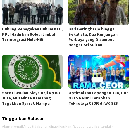
Dukung Penegakan Hukum KLH,
Dari Beringharjo hingga
PPLI Hadirkan Solusi Limbah
Bekalista, Dua Kunjungan
Terintegrasi Hulu-Hilir
Purbaya yang Disambut
Hangat Sri Sultan
Soroti Usulan Biaya Haji Rp107
Optimalkan Lapangan Tua, PHE
Juta, MUI Minta Kemenag
OSES Resmi Terapkan
Tegakkan Syarat Mampu
Teknologi CEOR di WK SES
Tinggalkan Balasan
Alamat email Anda tidak akan dipublikasikan.
Ruas yang wajib ditandai
*