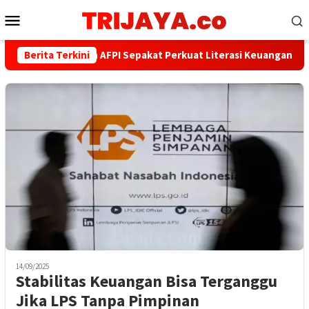
Loncat
Menu
ke
Mobile
konten
Berita Terkini
PWI dan AFPI Sepakat Perkuat Literasi Keuangan Digital
14/09/2025
Stabilitas Keuangan Bisa Terganggu
Jika LPS Tanpa Pimpinan