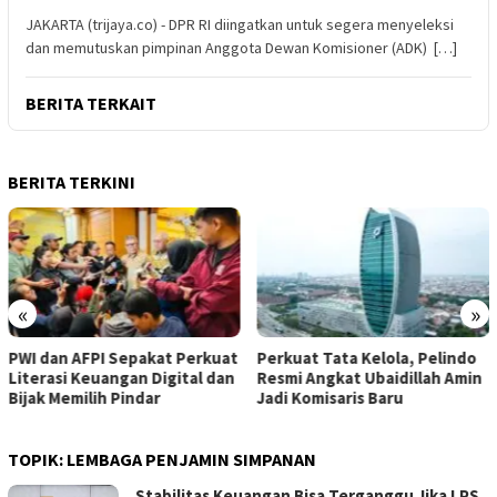
JAKARTA (trijaya.co) - DPR RI diingatkan untuk segera menyeleksi
dan memutuskan pimpinan Anggota Dewan Komisioner (ADK) […]
BERITA TERKAIT
BERITA TERKINI
«
»
PWI dan AFPI Sepakat Perkuat
​Perkuat Tata Kelola, Pelindo
Literasi Keuangan Digital dan
Resmi Angkat Ubaidillah Amin
Bijak Memilih Pindar
Jadi Komisaris Baru
TOPIK:
LEMBAGA PENJAMIN SIMPANAN
Stabilitas Keuangan Bisa Terganggu Jika LPS