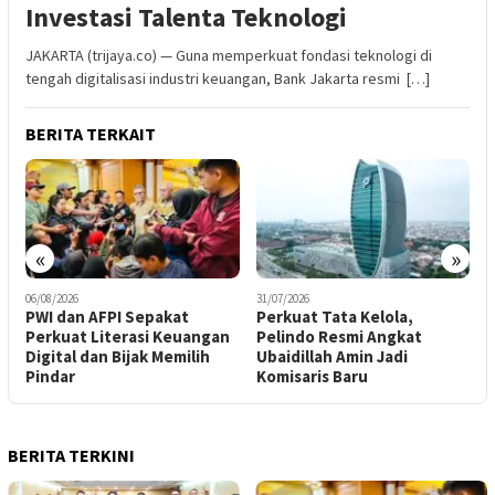
Investasi Talenta Teknologi
JAKARTA (trijaya.co) — Guna memperkuat fondasi teknologi di
tengah digitalisasi industri keuangan, Bank Jakarta resmi […]
BERITA TERKAIT
«
»
06/08/2026
31/07/2026
3
PWI dan AFPI Sepakat
​Perkuat Tata Kelola,
B
Perkuat Literasi Keuangan
Pelindo Resmi Angkat
B
Digital dan Bijak Memilih
Ubaidillah Amin Jadi
H
Pindar
Komisaris Baru
BERITA TERKINI