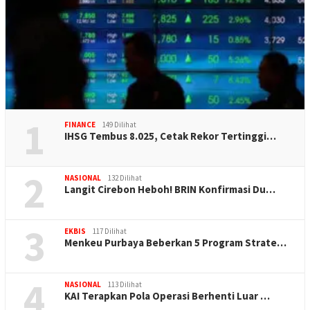
1
FINANCE
149 Dilihat
IHSG Tembus 8.025, Cetak Rekor Tertinggi…
2
NASIONAL
132 Dilihat
Langit Cirebon Heboh! BRIN Konfirmasi Du…
3
EKBIS
117 Dilihat
Menkeu Purbaya Beberkan 5 Program Strate…
4
NASIONAL
113 Dilihat
KAI Terapkan Pola Operasi Berhenti Luar …