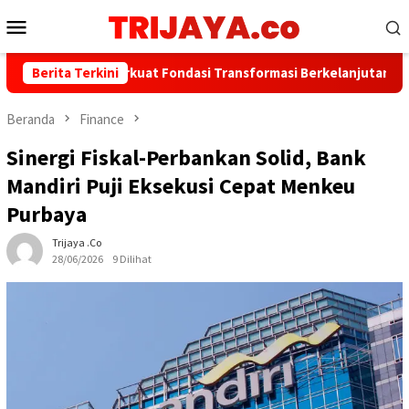
Loncat
Menu
ke
Mobile
konten
k Jakarta Perkuat Fondasi Transformasi Berkelanjutan melalui I
Berita Terkini
Beranda
Finance
Sinergi Fiskal-Perbankan Solid, Bank
Mandiri Puji Eksekusi Cepat Menkeu
Purbaya
Trijaya .co
28/06/2026
9 Dilihat