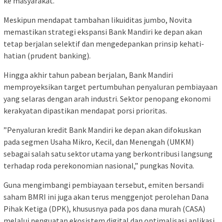
ke masyarakat.
​Meskipun mendapat tambahan likuiditas jumbo, Novita
memastikan strategi ekspansi Bank Mandiri ke depan akan
tetap berjalan selektif dan mengedepankan prinsip kehati-
hatian (prudent banking).
​Hingga akhir tahun pabean berjalan, Bank Mandiri
memproyeksikan target pertumbuhan penyaluran pembiayaan
yang selaras dengan arah industri. Sektor penopang ekonomi
kerakyatan dipastikan mendapat porsi prioritas.
​”Penyaluran kredit Bank Mandiri ke depan akan difokuskan
pada segmen Usaha Mikro, Kecil, dan Menengah (UMKM)
sebagai salah satu sektor utama yang berkontribusi langsung
terhadap roda perekonomian nasional,” pungkas Novita.
​Guna mengimbangi pembiayaan tersebut, emiten bersandi
saham BMRI ini juga akan terus menggenjot perolehan Dana
Pihak Ketiga (DPK), khususnya pada pos dana murah (CASA)
melalui penguatan ekosistem digital dan optimalisasi aplikasi