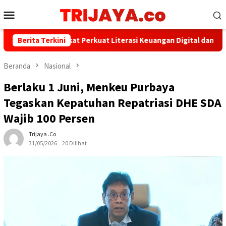
Loncat
Menu
ke
Mobile
konten
an AFPI Sepakat Perkuat Literasi Keuangan Digital dan Bijak Memi
Berita Terkini
Beranda
Nasional
Berlaku 1 Juni, Menkeu Purbaya
Tegaskan Kepatuhan Repatriasi DHE SDA
Wajib 100 Persen
Trijaya .co
31/05/2026
20 Dilihat