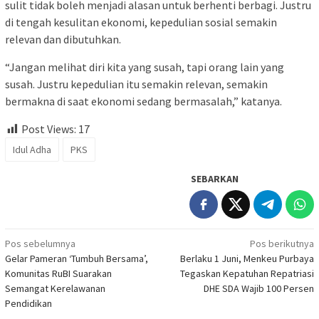
sulit tidak boleh menjadi alasan untuk berhenti berbagi. Justru
di tengah kesulitan ekonomi, kepedulian sosial semakin
relevan dan dibutuhkan.
“Jangan melihat diri kita yang susah, tapi orang lain yang
susah. Justru kepedulian itu semakin relevan, semakin
bermakna di saat ekonomi sedang bermasalah,” katanya.
Post Views:
17
Idul Adha
PKS
SEBARKAN
Navigasi
Pos sebelumnya
Pos berikutnya
Gelar Pameran ‘Tumbuh Bersama’,
Berlaku 1 Juni, Menkeu Purbaya
pos
Komunitas RuBI Suarakan
Tegaskan Kepatuhan Repatriasi
Semangat Kerelawanan
DHE SDA Wajib 100 Persen
Pendidikan