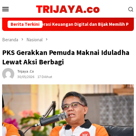
Loncat
Menu
ke
Mobile
konten
 Perkuat Literasi Keuangan Digital dan Bijak Memilih Pindar
Berita Terkini
Beranda
Nasional
PKS Gerakkan Pemuda Maknai Iduladha
Lewat Aksi Berbagi
Trijaya .co
30/05/2026
17 Dilihat