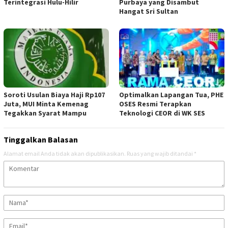
Terintegrasi Hulu-Hilir
Purbaya yang Disambut
Hangat Sri Sultan
Soroti Usulan Biaya Haji Rp107
Optimalkan Lapangan Tua, PHE
Juta, MUI Minta Kemenag
OSES Resmi Terapkan
Tegakkan Syarat Mampu
Teknologi CEOR di WK SES
Tinggalkan Balasan
Alamat email Anda tidak akan dipublikasikan.
Ruas yang wajib ditandai
*