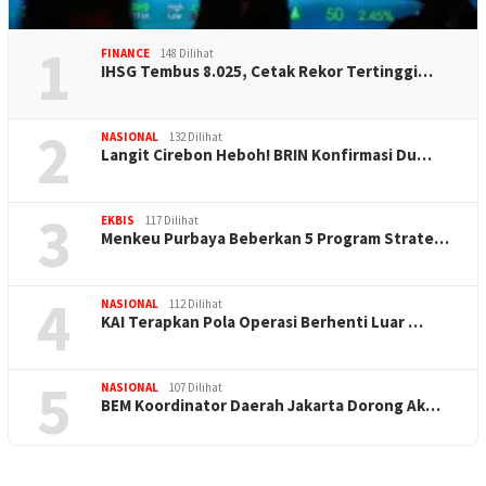
1
FINANCE
148 Dilihat
IHSG Tembus 8.025, Cetak Rekor Tertinggi…
2
NASIONAL
132 Dilihat
Langit Cirebon Heboh! BRIN Konfirmasi Du…
3
EKBIS
117 Dilihat
Menkeu Purbaya Beberkan 5 Program Strate…
4
NASIONAL
112 Dilihat
KAI Terapkan Pola Operasi Berhenti Luar …
5
NASIONAL
107 Dilihat
BEM Koordinator Daerah Jakarta Dorong Ak…