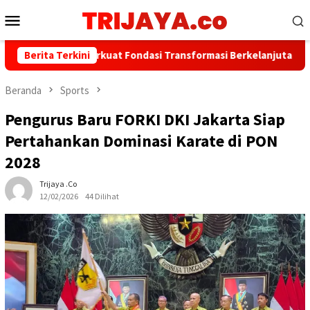
Loncat
Menu
ke
Mobile
konten
ank Jakarta Perkuat Fondasi Transformasi Berkelanjutan melalui 
Berita Terkini
Beranda
Sports
Pengurus Baru FORKI DKI Jakarta Siap
Pertahankan Dominasi Karate di PON
2028
Trijaya .co
12/02/2026
44 Dilihat