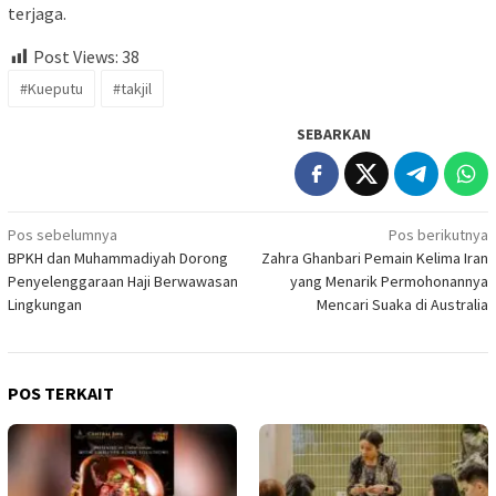
terjaga.
Post Views:
38
#Kueputu
#takjil
SEBARKAN
Navigasi
Pos sebelumnya
Pos berikutnya
BPKH dan Muhammadiyah Dorong
Zahra Ghanbari Pemain Kelima Iran
pos
Penyelenggaraan Haji Berwawasan
yang Menarik Permohonannya
Lingkungan
Mencari Suaka di Australia
POS TERKAIT