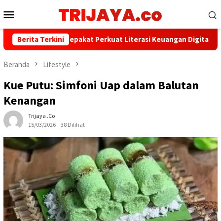
Loncat
Menu
ke
Mobile
konten
PWI dan AFPI Sepakat Perkuat Literasi Keuangan Digital dan Bija
Berita Terkini
Beranda
Lifestyle
Kue Putu: Simfoni Uap dalam Balutan
Kenangan
Trijaya .co
15/03/2026
38 Dilihat