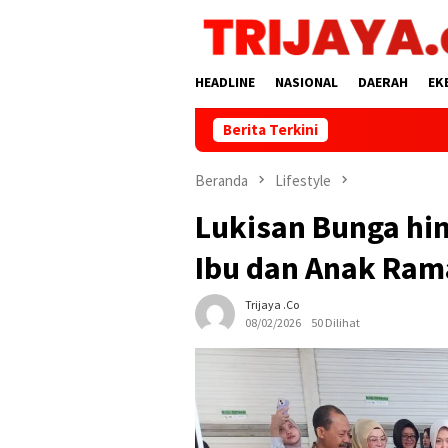
Loncat
ke
konten
HEADLINE
NASIONAL
DAERAH
EK
Berita Terkini
Beranda
Lifestyle
Lukisan Bunga hin
Ibu dan Anak Ram
Trijaya .co
08/02/2026
50 Dilihat