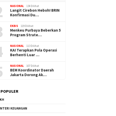
2
NASIONAL
134 Dilihat
Langit Cirebon Heboh! BRIN
Konfirmasi Du…
3
EKBIS
119 Dilihat
Menkeu Purbaya Beberkan 5
Program Strate…
4
NASIONAL
113 Dilihat
KAI Terapkan Pola Operasi
Berhenti Luar …
5
NASIONAL
107 Dilihat
BEM Koordinator Daerah
Jakarta Dorong Ak…
 POPULER
KH
NTERI KEUANGAN