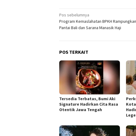
Navigasi
Pos sebelumnya
Program Kemaslahatan BPKH Rampungkan
pos
Pantai Bali dan Sarana Manasik Haji
POS TERKAIT
Tersedia Terbatas, Bumi Aki
​Perk
Signature Hadirkan Cita Rasa
Kota
Otentik Jawa Tengah
Hadi
Lege