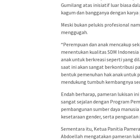
Gumilang atas inisiatif luar biasa
kagum dan bangganya dengan karya p
Meski bukan pelukis profesional nam
menggugah.
“Perempuan dan anak mencakup sekit
menentukan kualitas SDM Indonesia
anak untuk berkreasi seperti yang d
saat ini akan sangat berkontribusi
bentuk pemenuhan hak anak untuk p
mendukung tumbuh kembangnya secar
Endah berharap, pameran lukisan ini
sangat sejalan dengan Program Pemer
pembangunan sumber daya manusia (S
kesetaraan gender, serta penguatan
Sementara itu, Ketua Panitia Pamera
Abdoellah mengatakan pameran luki