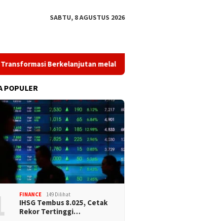
SABTU, 8 AGUSTUS 2026
 Berkelanjutan melalui Investasi Talenta Teknologi
PWI 
A POPULER
1
FINANCE
149 Dilihat
IHSG Tembus 8.025, Cetak
Rekor Tertinggi…