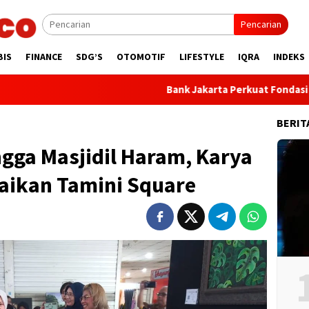
Pencarian
BIS
FINANCE
SDG’S
OTOMOTIF
LIFESTYLE
IQRA
INDEKS
Bank Jakarta Perkuat Fondasi Transformasi
BERIT
gga Masjidil Haram, Karya
aikan Tamini Square