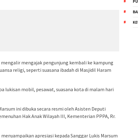
PU
BA
KE
ir mengalir mengajak pengunjung kembali ke kampung
ansa religi, seperti suasana ibadah di Masjidil Haram
upa lukisan mobil, pesawat, suasana kota di malam hari
arsum ini dibuka secara resmi oleh Asisten Deputi
emenuhan Hak Anak Wilayah III, Kementerian PPPA, Rr.
i menyampaikan apresiasi kepada Sanggar Lukis Marsum