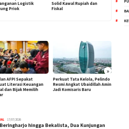
PU
d Kawal Rupiah dan
Tetap Kuat
Penguat
al
Keuanga
BA
KE
»
uat Tata Kelola, Pelindo
BPKH Limited dan Mitra
WTP K
i Angkat Ubaidillah Amin
Bangun Ekosistem Digital
Wujud
 Komisaris Baru
Haji Terintegrasi
Keperc
NAL
Trijaya
17/07/2026
 Beringharjo hingga Bekalista, Dua Kunjungan
.co