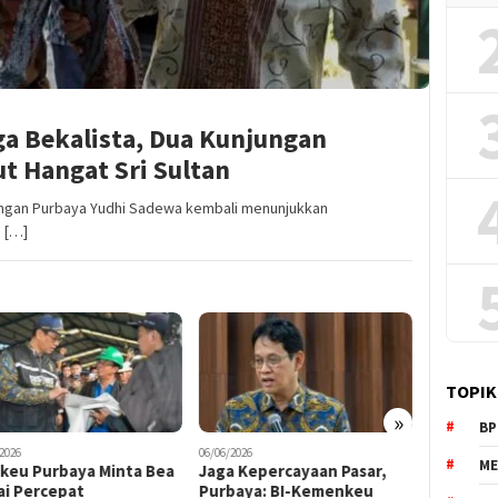
ga Bekalista, Dua Kunjungan
t Hangat Sri Sultan
uangan Purbaya Yudhi Sadewa kembali menunjukkan
 […]
TOPIK
»
BP
2026
05/06/2026
04/06/2026
ME
a Kepercayaan Pasar,
Menkeu Purbaya Tegaskan
​Sah! Ke
baya: BI-Kemenkeu
Ketahanan Ekonomi RI
P2SK Jad