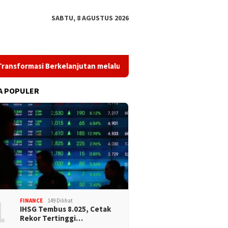
SABTU, 8 AGUSTUS 2026
Berkelanjutan melalui Investasi Talenta Teknologi
PWI d
A POPULER
1
FINANCE
149 Dilihat
IHSG Tembus 8.025, Cetak
Rekor Tertinggi…