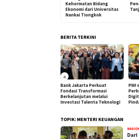
Kehormatan Bidang
Penanganan Logistik
Soli
Ekonomi dari Universitas
Tanjung Priok
Fisk
Nankai Tiongkok
BERITA TERKINI
«
k Jakarta Perkuat
PWI dan AFPI Sepakat
​Perk
dasi Transformasi
Perkuat Literasi Keuangan
Resm
kelanjutan melalui
Digital dan Bijak Memilih
Jadi
estasi Talenta Teknologi
Pindar
TOPIK:
MENTERI KEUANGAN
NASIO
Dari