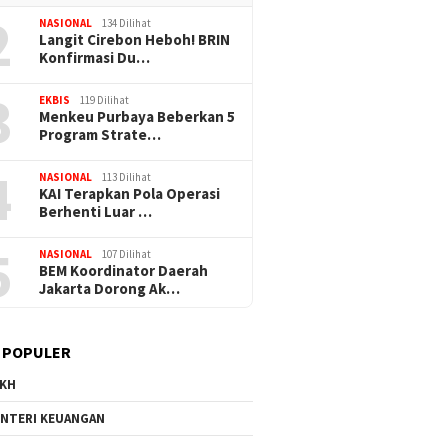
2
NASIONAL
134 Dilihat
Langit Cirebon Heboh! BRIN
Konfirmasi Du…
3
EKBIS
119 Dilihat
Menkeu Purbaya Beberkan 5
Program Strate…
4
NASIONAL
113 Dilihat
KAI Terapkan Pola Operasi
Berhenti Luar …
5
NASIONAL
107 Dilihat
BEM Koordinator Daerah
Jakarta Dorong Ak…
 POPULER
KH
31/05/2026
30/05/2026
NTERI KEUANGAN
tentuan Baru UU
Berlaku 1 Juni, Menkeu
Puji Ketang
i Dasar Hukum
Purbaya Tegaskan
Garut, Menke