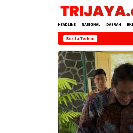
Loncat
ke
konten
HEADLINE
NASIONAL
DAERAH
EK
Berita Terkini