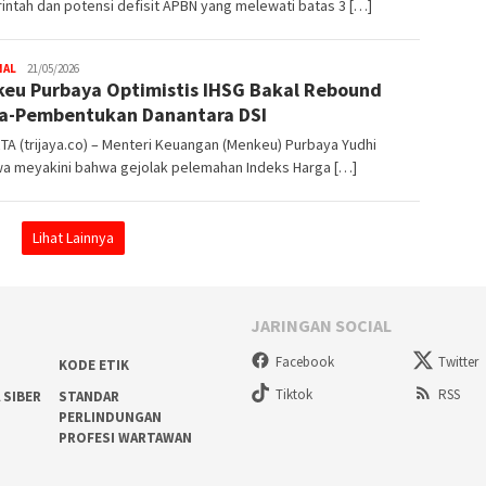
ntah dan potensi defisit APBN yang melewati batas 3 […]
NAL
Trijaya
21/05/2026
eu Purbaya Optimistis IHSG Bakal Rebound
.co
a-Pembentukan Danantara DSI
A (trijaya.co) – Menteri Keuangan (Menkeu) Purbaya Yudhi
a meyakini bahwa gejolak pelemahan Indeks Harga […]
Lihat Lainnya
JARINGAN SOCIAL
Facebook
Twitter
KODE ETIK
Tiktok
RSS
 SIBER
STANDAR
PERLINDUNGAN
PROFESI WARTAWAN