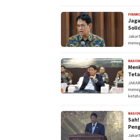
FINAN
Jaga
Soli
Jakar
meneg
NASIO
Menk
Teta
JAKART
meneg
ketah
NASIO
​Sah
Peng
Jakart