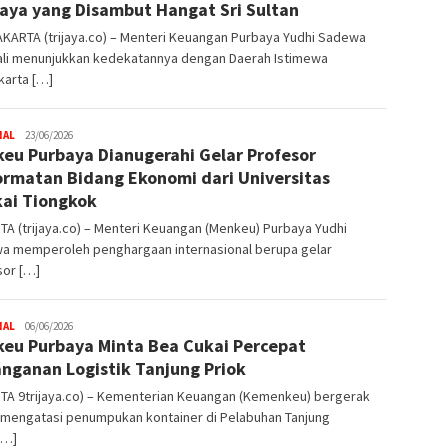
aya yang Disambut Hangat Sri Sultan
KARTA (trijaya.co) – Menteri Keuangan Purbaya Yudhi Sadewa
li menunjukkan kedekatannya dengan Daerah Istimewa
karta […]
NAL
Trijaya
23/06/2026
eu Purbaya Dianugerahi Gelar Profesor
.co
rmatan Bidang Ekonomi dari Universitas
ai Tiongkok
A (trijaya.co) – Menteri Keuangan (Menkeu) Purbaya Yudhi
a memperoleh penghargaan internasional berupa gelar
sor […]
NAL
Trijaya
06/06/2026
eu Purbaya Minta Bea Cukai Percepat
.co
nganan Logistik Tanjung Priok
TA 9trijaya.co) – Kementerian Keuangan (Kemenkeu) bergerak
 mengatasi penumpukan kontainer di Pelabuhan Tanjung
[…]