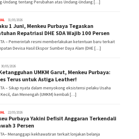
g-Undang tentang Perubahan atas Undang-Undang […]
NAL
Trijaya
31/05/2026
aku 1 Juni, Menkeu Purbaya Tegaskan
.co
tuhan Repatriasi DHE SDA Wajib 100 Persen
TA – Pemerintah resmi memberlakukan ketentuan baru terkait
patan Devisa Hasil Ekspor Sumber Daya Alam (DHE […]
rijaya
30/05/2026
 Ketangguhan UMKM Garut, Menkeu Purbaya:
co
es Terus untuk Astiga Leather!
TA – Sikap nyata dalam menyokong eksistensi pelaku Usaha
 Kecil, dan Menengah (UMKM) kembali […]
NAL
Trijaya
22/05/2026
eu Purbaya Yakini Defisit Anggaran Terkendali
.co
awah 3 Persen
A– Menanggapi kekhawatiran terkait lonjakan belanja