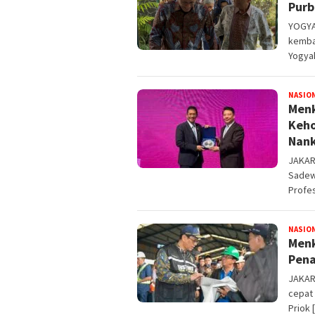
Purb
YOGYA
kemba
Yogya
NASIO
Menk
Keho
Nank
JAKART
Sadew
Profe
NASIO
Menk
Pena
JAKAR
cepat
Priok 