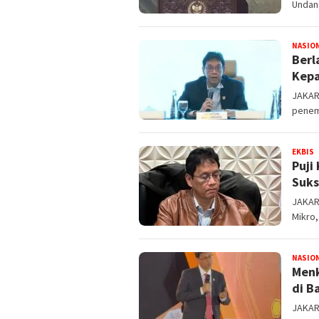
Undan
NASIO
Berl
Kepa
JAKAR
penem
EKBIS
T
Puji
.
Suks
JAKAR
Mikro,
NASIO
Menk
di B
JAKART