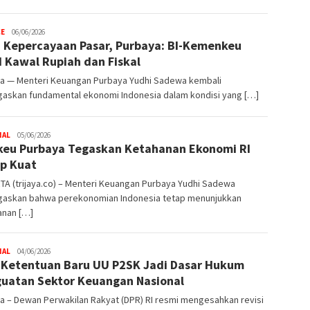
CE
Trijaya
06/06/2026
 Kepercayaan Pasar, Purbaya: BI-Kemenkeu
.co
d Kawal Rupiah dan Fiskal
ta — Menteri Keuangan Purbaya Yudhi Sadewa kembali
askan fundamental ekonomi Indonesia dalam kondisi yang […]
NAL
Trijaya
05/06/2026
eu Purbaya Tegaskan Ketahanan Ekonomi RI
.co
p Kuat
A (trijaya.co) – Menteri Keuangan Purbaya Yudhi Sadewa
askan bahwa perekonomian Indonesia tetap menunjukkan
anan […]
NAL
Trijaya
04/06/2026
! Ketentuan Baru UU P2SK Jadi Dasar Hukum
.co
uatan Sektor Keuangan Nasional
a – Dewan Perwakilan Rakyat (DPR) RI resmi mengesahkan revisi