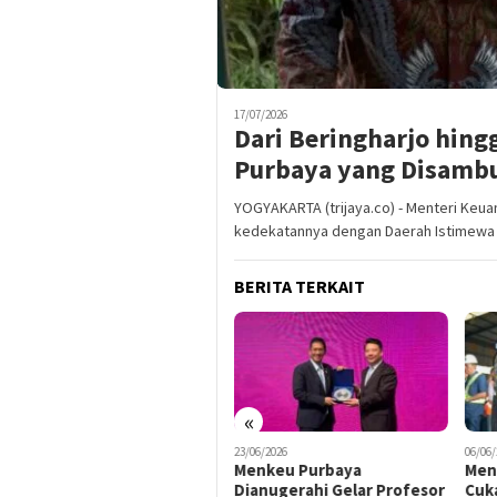
17/07/2026
Dari Beringharjo hing
Purbaya yang Disambu
YOGYAKARTA (trijaya.co) - Menteri Ke
kedekatannya dengan Daerah Istimewa
BERITA TERKAIT
«
23/06/2026
06/06/2026
06/06/
Menkeu Purbaya
Menkeu Purbaya Minta Bea
Jag
Dianugerahi Gelar Profesor
Cukai Percepat
Pur